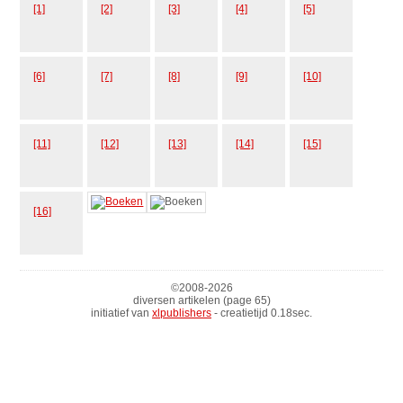
[1]
[2]
[3]
[4]
[5]
[6]
[7]
[8]
[9]
[10]
[11]
[12]
[13]
[14]
[15]
[16]
©2008-
2026
diversen artikelen (page 65)
initiatief van
xlpublishers
- creatietijd 0.18sec.