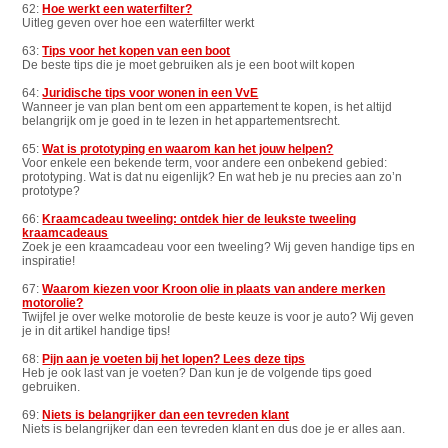
62:
Hoe werkt een waterfilter?
Uitleg geven over hoe een waterfilter werkt
63:
Tips voor het kopen van een boot
De beste tips die je moet gebruiken als je een boot wilt kopen
64:
Juridische tips voor wonen in een VvE
Wanneer je van plan bent om een appartement te kopen, is het altijd
belangrijk om je goed in te lezen in het appartementsrecht.
65:
Wat is prototyping en waarom kan het jouw helpen?
Voor enkele een bekende term, voor andere een onbekend gebied:
prototyping. Wat is dat nu eigenlijk? En wat heb je nu precies aan zo’n
prototype?
66:
Kraamcadeau tweeling: ontdek hier de leukste tweeling
kraamcadeaus
Zoek je een kraamcadeau voor een tweeling? Wij geven handige tips en
inspiratie!
67:
Waarom kiezen voor Kroon olie in plaats van andere merken
motorolie?
Twijfel je over welke motorolie de beste keuze is voor je auto? Wij geven
je in dit artikel handige tips!
68:
Pijn aan je voeten bij het lopen? Lees deze tips
Heb je ook last van je voeten? Dan kun je de volgende tips goed
gebruiken.
69:
Niets is belangrijker dan een tevreden klant
Niets is belangrijker dan een tevreden klant en dus doe je er alles aan.