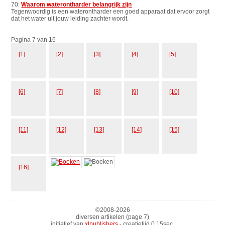
70:
Waarom waterontharder belangrijk zijn
Tegenwoordig is een waterontharder een goed apparaat dat ervoor zorgt
dat het water uit jouw leiding zachter wordt.
Pagina 7 van 16
[1]
[2]
[3]
[4]
[5]
[6]
[7]
[8]
[9]
[10]
[11]
[12]
[13]
[14]
[15]
[16]
©2008-
2026
diversen artikelen (page 7)
initiatief van
xlpublishers
- creatietijd 0.15sec.