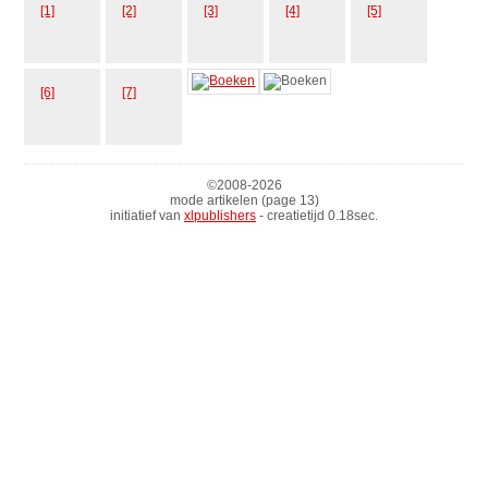
[1]
[2]
[3]
[4]
[5]
[6]
[7]
©2008-
2026
mode artikelen (page 13)
initiatief van
xlpublishers
- creatietijd 0.18sec.