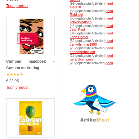
[99 geplaatste Artikelen]
feed
Toon product
Niels78
[83 geplaatste Artikelen]
feed
Rubinski
[50 geplaatste Artikelen]
feed
artikelplaatsen
[46 geplaatste Artikelen]
feed
Jean Paul
[34 geplaatste Artikelen]
feed
John Doefer
[32 geplaatste Artikelen]
feed
Janwillemhar1990
[25 geplaatste Artikelen]
feed
sannevermeulen
[20 geplaatste Artikelen]
feed
gerardkempers
Campus handboek -
[20 geplaatste Artikelen]
feed
Content marketing
★
★
★
★
★
€ 32,05
Toon product