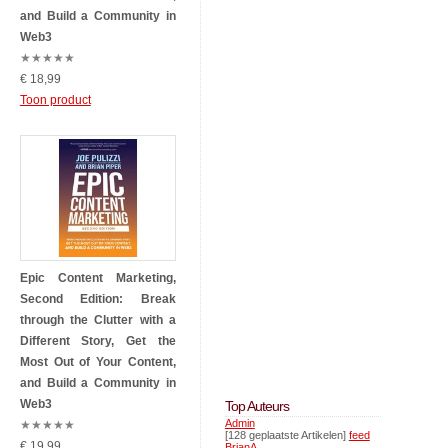
and Build a Community in
Web3
★
★
★
★
★
€ 18,99
Toon product
Epic Content Marketing,
Second Edition: Break
through the Clutter with a
Different Story, Get the
Most Out of Your Content,
and Build a Community in
Web3
Top Auteurs
Admin
★
★
★
★
★
[128 geplaatste Artikelen]
feed
€ 19,99
BrianA