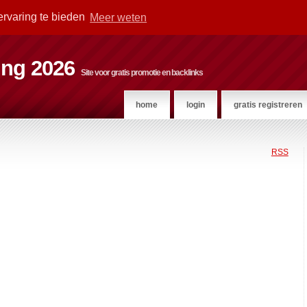
ervaring te bieden
Meer weten
ting 2026
Site voor gratis promotie en backlinks
home
login
gratis registreren
RSS