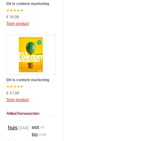
Dit is content marketing
★
★
★
★
★
€ 34,99
Toon product
Dit is content marketing
★
★
★
★
★
€ 47,99
Toon product
Artikel Kenwoorden
huis
werk
[344]
[72]
tips
[136]