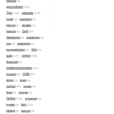
interieur
[61]
gezondheid
[144]
Tips
vakantie
[136]
[178]
mode
marketing
[74]
[57]
internet
afvallen
[81]
[73]
Gsm
Internet
[87]
[81]
Webdesign
webdesign
[56]
[56]
seo
webwinkel
[63]
[65]
kerstpakketten
SEO
[56]
[63]
auto
online
[127]
[109]
financieel
[84]
relatiegeschenken
[111]
GSM
trouwen
[87]
[60]
lening
lenen
[53]
[68]
cursus
engels
[86]
[54]
feest
energie
[50]
[52]
Online
schoenen
[109]
[69]
tuin
krediet
[115]
[53]
kleding
laarzen
[52]
[46]