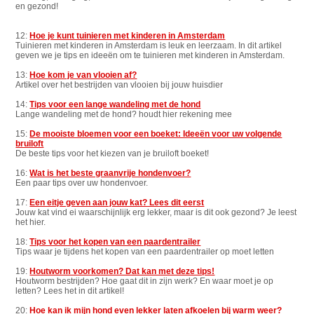
en gezond!
12:
Hoe je kunt tuinieren met kinderen in Amsterdam
Tuinieren met kinderen in Amsterdam is leuk en leerzaam. In dit artikel
geven we je tips en ideeën om te tuinieren met kinderen in Amsterdam.
13:
Hoe kom je van vlooien af?
Artikel over het bestrijden van vlooien bij jouw huisdier
14:
Tips voor een lange wandeling met de hond
Lange wandeling met de hond? houdt hier rekening mee
15:
De mooiste bloemen voor een boeket: Ideeën voor uw volgende
bruiloft
De beste tips voor het kiezen van je bruiloft boeket!
16:
Wat is het beste graanvrije hondenvoer?
Een paar tips over uw hondenvoer.
17:
Een eitje geven aan jouw kat? Lees dit eerst
Jouw kat vind ei waarschijnlijk erg lekker, maar is dit ook gezond? Je leest
het hier.
18:
Tips voor het kopen van een paardentrailer
Tips waar je tijdens het kopen van een paardentrailer op moet letten
19:
Houtworm voorkomen? Dat kan met deze tips!
Houtworm bestrijden? Hoe gaat dit in zijn werk? En waar moet je op
letten? Lees het in dit artikel!
20:
Hoe kan ik mijn hond even lekker laten afkoelen bij warm weer?