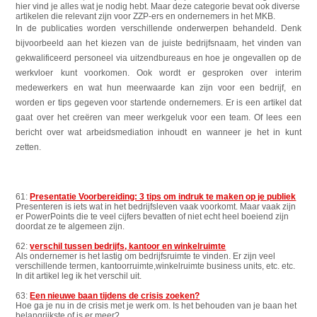
hier vind je alles wat je nodig hebt. Maar deze categorie bevat ook diverse
artikelen die relevant zijn voor ZZP-ers en ondernemers in het MKB.
In de publicaties worden verschillende onderwerpen behandeld. Denk
bijvoorbeeld aan het kiezen van de juiste bedrijfsnaam, het vinden van
gekwalificeerd personeel via uitzendbureaus en hoe je ongevallen op de
werkvloer kunt voorkomen. Ook wordt er gesproken over interim
medewerkers en wat hun meerwaarde kan zijn voor een bedrijf, en
worden er tips gegeven voor startende ondernemers. Er is een artikel dat
gaat over het creëren van meer werkgeluk voor een team. Of lees een
bericht over wat arbeidsmediation inhoudt en wanneer je het in kunt
zetten.
61:
Presentatie Voorbereiding: 3 tips om indruk te maken op je publiek
Presenteren is iets wat in het bedrijfsleven vaak voorkomt. Maar vaak zijn
er PowerPoints die te veel cijfers bevatten of niet echt heel boeiend zijn
doordat ze te algemeen zijn.
62:
verschil tussen bedrijfs, kantoor en winkelruimte
Als ondernemer is het lastig om bedrijfsruimte te vinden. Er zijn veel
verschillende termen, kantoorruimte,winkelruimte business units, etc. etc.
In dit artikel leg ik het verschil uit.
63:
Een nieuwe baan tijdens de crisis zoeken?
Hoe ga je nu in de crisis met je werk om. Is het behouden van je baan het
belangrijkste of is er meer?