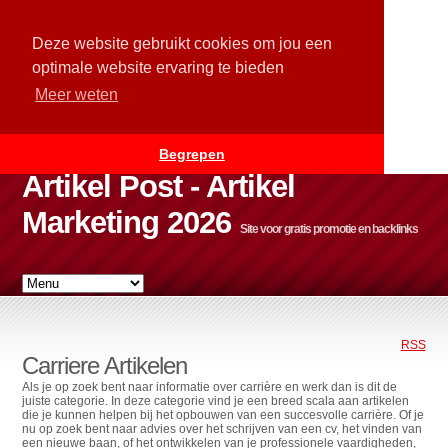
Deze website gebruikt cookies om jou een
optimale website ervaring te bieden
Meer weten
Begrepen
Artikel Post - Artikel
Marketing 2026
Site voor gratis promotie en backlinks
RSS
Carriere Artikelen
Als je op zoek bent naar informatie over carrière en werk dan is dit de
juiste categorie. In deze categorie vind je een breed scala aan artikelen
die je kunnen helpen bij het opbouwen van een succesvolle carrière. Of je
nu op zoek bent naar advies over het schrijven van een cv, het vinden van
een nieuwe baan, of het ontwikkelen van je professionele vaardigheden,