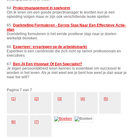
64:
Projectmanagement in spelvorm
Om te leren om een goede projectmanager te worden kun je een
opleiding volgen maar er zijn ook verschillende leuke spellen.
65:
Doelstelling Formuleren - Eerste Stap Naar Een Effectieve Actie-
plan
Doelstelling formuleren is het eerste positieve stap naar je doelen
werkelijk bereiken.
66:
Experteer: ervaringen op de arbeidsmarkt
Experteer is een carrièresite die zich richt op senior professionals en
executives.
67:
Ben Jij Een Visionair Of Een Specialist?
Je eigen persoonlijkheid leren kennen is essentieel om succesvol te
worden in het leven. Als je niet weet wie je bent hoe weet je dan waar je
naar toe wilt?
Pagina 7 van 7
[1]
[2]
[3]
[4]
[5]
[6]
[7]