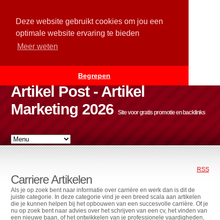
Deze website gebruikt cookies om jou een
optimale website ervaring te bieden
Meer weten
Begrepen
Artikel Post - Artikel
Marketing 2026
Site voor gratis promotie en backlinks
RSS
Carriere Artikelen
Als je op zoek bent naar informatie over carrière en werk dan is dit de
juiste categorie. In deze categorie vind je een breed scala aan artikelen
die je kunnen helpen bij het opbouwen van een succesvolle carrière. Of je
nu op zoek bent naar advies over het schrijven van een cv, het vinden van
een nieuwe baan, of het ontwikkelen van je professionele vaardigheden,