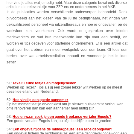
hier vind je alles wat je nodig hebt. Maar deze categorie bevat ook diverse
artikelen die relevant zijn voor ZZP-ers en ondernemers in het MKB.
In de publicaties worden verschillende onderwerpen behandeld. Denk
bijvoorbeeld aan het kiezen van de juiste bedrijfsnaam, het vinden van
gekwalificeerd personeel via uitzendbureaus en hoe je ongevallen op de
werkvloer kunt voorkomen. Ook wordt er gesproken over interim
medewerkers en wat hun meerwaarde kan zijn voor een bedrijf, en
worden er tips gegeven voor startende ondernemers. Er is een artikel dat
gaat over het creëren van meer werkgeluk voor een team. Of lees een
bericht over wat arbeidsmediation inhoudt en wanneer je het in kunt
zetten.
51:
Texel! Leuke feitjes en mogelijkheden
Werken op Texel? Tips als jij een zomer lekker wilt werken op de meest
gezellige eiland van Nederland.
52:
Hoe vind je een goede aannemer
Op het moment dat je ervoor kiest om je nieuwe huis eerst te verbouwen
of te renoveren dan kan een aannemer heel nuttig zijn.
53:
Hoe en waar zoek je een goede freelance vertaler Engels?
Een goede vertaler Engels kan jou of je bedrijf helpen te groeien.
54:
Een ongeval tijdens de middagpauze: een arbeidsongeval?
Een ongeval tijdens de middagpauze: een arbeidsongeval of gewoon een