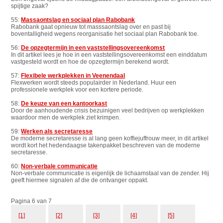
spijtige zaak?
55:
Massaontslag en sociaal plan Rabobank
Rabobank gaat opnieuw tot masssaontslag over en past bij
boventalligheid wegens reorganisatie het sociaal plan Rabobank toe.
56:
De opzegtermijn in een vaststellingsovereenkomst
In dit artikel lees je hoe in een vaststellingsovereenkomst een einddatum
vastgesteld wordt en hoe de opzegtermijn berekend wordt.
57:
Flexibele werkplekken in Veenendaal
Flexwerken wordt steeds populairder in Nederland. Huur een
professionele werkplek voor een kortere periode.
58:
De keuze van een kantoorkast
Door de aanhoudende crisis bezuinigen veel bedrijven op werkplekken
waardoor men de werkplek ziet krimpen.
59:
Werken als secretaresse
De moderne secretaresse is al lang geen koffiejuffrouw meer, in dit artikel
wordt kort het hedendaagse takenpakket beschreven van de moderne
secretaresse.
60:
Non-verbale communicatie
Non-verbale communicatie is eigenlijk de lichaamstaal van de zender. Hij
geeft hiermee signalen af die de ontvanger oppakt.
Pagina 6 van 7
[1]
[2]
[3]
[4]
[5]