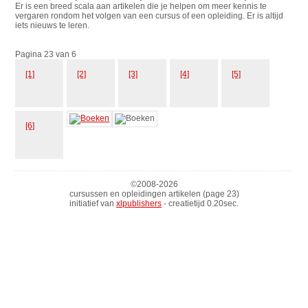
Er is een breed scala aan artikelen die je helpen om meer kennis te
vergaren rondom het volgen van een cursus of een opleiding. Er is altijd
iets nieuws te leren.
Pagina 23 van 6
[1]
[2]
[3]
[4]
[5]
[6]
©2008-
2026
cursussen en opleidingen artikelen (page 23)
initiatief van
xlpublishers
- creatietijd 0.20sec.