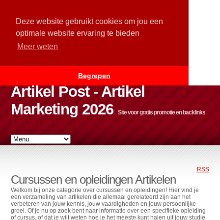
Deze website gebruikt cookies om jou een
optimale website ervaring te bieden
Meer weten
Begrepen
Artikel Post - Artikel
Marketing 2026
Site voor gratis promotie en backlinks
RSS
Cursussen en opleidingen Artikelen
Welkom bij onze categorie over cursussen en opleidingen! Hier vind je
een verzameling van artikelen die allemaal gerelateerd zijn aan het
verbeteren van jouw kennis, jouw vaardigheden en jouw persoonlijke
groei. Of je nu op zoek bent naar informatie over een specifieke opleiding
of cursus, of dat je wilt weten hoe je het meeste kunt halen uit jouw studie.