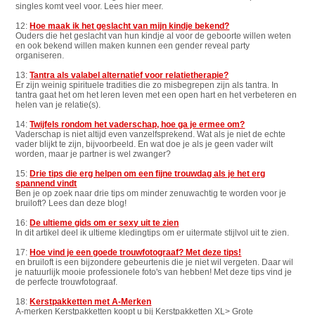
singles komt veel voor. Lees hier meer.
12:
Hoe maak ik het geslacht van mijn kindje bekend?
Ouders die het geslacht van hun kindje al voor de geboorte willen weten
en ook bekend willen maken kunnen een gender reveal party
organiseren.
13:
Tantra als valabel alternatief voor relatietherapie?
Er zijn weinig spirituele tradities die zo misbegrepen zijn als tantra. In
tantra gaat het om het leren leven met een open hart en het verbeteren en
helen van je relatie(s).
14:
Twijfels rondom het vaderschap, hoe ga je ermee om?
Vaderschap is niet altijd even vanzelfsprekend. Wat als je niet de echte
vader blijkt te zijn, bijvoorbeeld. En wat doe je als je geen vader wilt
worden, maar je partner is wel zwanger?
15:
Drie tips die erg helpen om een fijne trouwdag als je het erg
spannend vindt
Ben je op zoek naar drie tips om minder zenuwachtig te worden voor je
bruiloft? Lees dan deze blog!
16:
De ultieme gids om er sexy uit te zien
In dit artikel deel ik ultieme kledingtips om er uitermate stijlvol uit te zien.
17:
Hoe vind je een goede trouwfotograaf? Met deze tips!
en bruiloft is een bijzondere gebeurtenis die je niet wil vergeten. Daar wil
je natuurlijk mooie professionele foto's van hebben! Met deze tips vind je
de perfecte trouwfotograaf.
18:
Kerstpakketten met A-Merken
A-merken Kerstpakketten koopt u bij Kerstpakketten XL> Grote