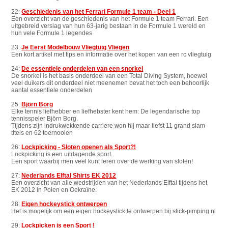
22:
Geschiedenis van het Ferrari Formule 1 team - Deel 1
Een overzicht van de geschiedenis van het Formule 1 team Ferrari. Een
uitgebreid verslag van hun 63-jarig bestaan in de Formule 1 wereld en
hun vele Formule 1 legendes
23:
Je Eerst Modelbouw Vliegtuig Vliegen
Een kort artikel met tips en informatie over het kopen van een rc vliegtuig
24:
De essentiele onderdelen van een snorkel
De snorkel is het basis onderdeel van een Total Diving System, hoewel
veel duikers dit onderdeel niet meenemen bevat het toch een behoorlijk
aantal essentiele onderdelen
25:
Björn Borg
Elke tennis liefhebber en liefhebster kent hem: De legendarische top
tennisspeler Björn Borg.
Tijdens zijn indrukwekkende carriere won hij maar liefst 11 grand slam
titels en 62 toernooien
26:
Lockpicking - Sloten openen als Sport?!
Lockpicking is een uitdagende sport.
Een sport waarbij men veel kunt leren over de werking van sloten!
27:
Nederlands Elftal Shirts EK 2012
Een overzicht van alle wedstrijden van het Nederlands Elftal tijdens het
EK 2012 in Polen en Oekraïne.
28:
Eigen hockeystick ontwerpen
Het is mogelijk om een eigen hockeystick te ontwerpen bij stick-pimping.nl
29:
Lockpicken is een Sport !