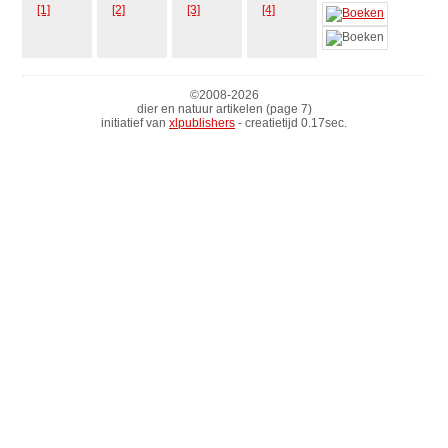
[1]
[2]
[3]
[4]
©2008-
2026
dier en natuur artikelen (page 7)
initiatief van
xlpublishers
- creatietijd 0.17sec.