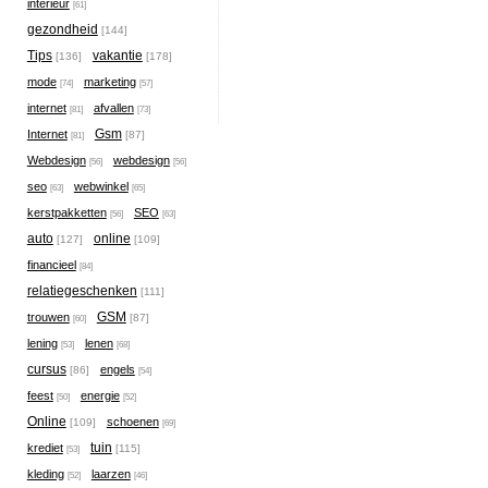
interieur
[61]
gezondheid
[144]
Tips
vakantie
[136]
[178]
mode
marketing
[74]
[57]
internet
afvallen
[81]
[73]
Gsm
Internet
[87]
[81]
Webdesign
webdesign
[56]
[56]
seo
webwinkel
[63]
[65]
kerstpakketten
SEO
[56]
[63]
auto
online
[127]
[109]
financieel
[84]
relatiegeschenken
[111]
GSM
trouwen
[87]
[60]
lening
lenen
[53]
[68]
cursus
engels
[86]
[54]
feest
energie
[50]
[52]
Online
schoenen
[109]
[69]
tuin
krediet
[115]
[53]
kleding
laarzen
[52]
[46]