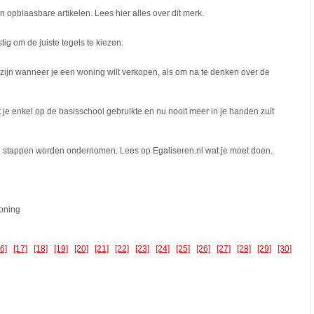
pblaasbare artikelen. Lees hier alles over dit merk.
ig om de juiste tegels te kiezen.
zijn wanneer je een woning wilt verkopen, als om na te denken over de
t je enkel op de basisschool gebruikte en nu nooit meer in je handen zult
al stappen worden ondernomen. Lees op Egaliseren.nl wat je moet doen.
woning
16]
[17]
[18]
[19]
[20]
[21]
[22]
[23]
[24]
[25]
[26]
[27]
[28]
[29]
[30]