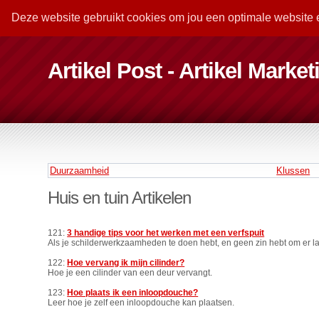
Deze website gebruikt cookies om jou een optimale website 
Artikel Post - Artikel Marke
Duurzaamheid
Klussen
Huis en tuin Artikelen
121:
3 handige tips voor het werken met een verfspuit
Als je schilderwerkzaamheden te doen hebt, en geen zin hebt om er la
122:
Hoe vervang ik mijn cilinder?
Hoe je een cilinder van een deur vervangt.
123:
Hoe plaats ik een inloopdouche?
Leer hoe je zelf een inloopdouche kan plaatsen.