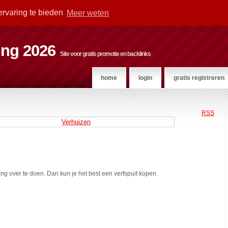
ervaring te bieden
Meer weten
ting 2026
Site voor gratis promotie en backlinks
home
login
gratis registreren
RSS
Verhuizen
ng over te doen. Dan kun je het best een verfspuit kopen.