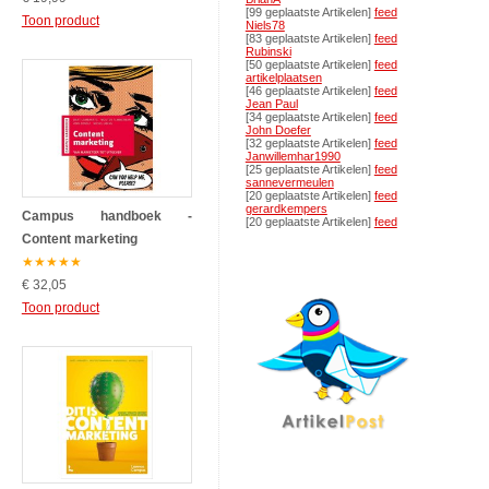
[99 geplaatste Artikelen]
feed
Toon product
Niels78
[83 geplaatste Artikelen]
feed
Rubinski
[50 geplaatste Artikelen]
feed
artikelplaatsen
[46 geplaatste Artikelen]
feed
Jean Paul
[34 geplaatste Artikelen]
feed
John Doefer
[32 geplaatste Artikelen]
feed
Janwillemhar1990
[25 geplaatste Artikelen]
feed
sannevermeulen
[20 geplaatste Artikelen]
feed
gerardkempers
Campus handboek -
[20 geplaatste Artikelen]
feed
Content marketing
★
★
★
★
★
€ 32,05
Toon product