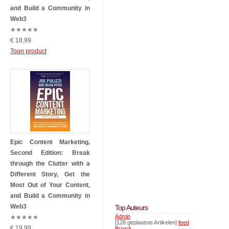
and Build a Community in
Web3
★
★
★
★
★
€ 18,99
Toon product
Epic Content Marketing,
Second Edition: Break
through the Clutter with a
Different Story, Get the
Most Out of Your Content,
and Build a Community in
Web3
Top Auteurs
Admin
★
★
★
★
★
[128 geplaatste Artikelen]
feed
€ 19,99
BrianA