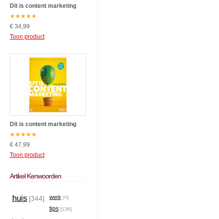
Dit is content marketing
★
★
★
★
★
€ 34,99
Toon product
Dit is content marketing
★
★
★
★
★
€ 47,99
Toon product
Artikel Kenwoorden
huis
werk
[344]
[72]
tips
[136]