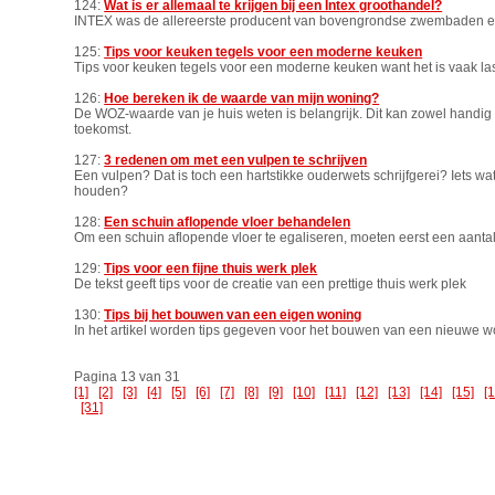
124:
Wat is er allemaal te krijgen bij een Intex groothandel?
INTEX was de allereerste producent van bovengrondse zwembaden en o
125:
Tips voor keuken tegels voor een moderne keuken
Tips voor keuken tegels voor een moderne keuken want het is vaak last
126:
Hoe bereken ik de waarde van mijn woning?
De WOZ-waarde van je huis weten is belangrijk. Dit kan zowel handig 
toekomst.
127:
3 redenen om met een vulpen te schrijven
Een vulpen? Dat is toch een hartstikke ouderwets schrijfgerei? Iets wa
houden?
128:
Een schuin aflopende vloer behandelen
Om een schuin aflopende vloer te egaliseren, moeten eerst een aant
129:
Tips voor een fijne thuis werk plek
De tekst geeft tips voor de creatie van een prettige thuis werk plek
130:
Tips bij het bouwen van een eigen woning
In het artikel worden tips gegeven voor het bouwen van een nieuwe 
Pagina 13 van 31
[1]
[2]
[3]
[4]
[5]
[6]
[7]
[8]
[9]
[10]
[11]
[12]
[13]
[14]
[15]
[
[31]