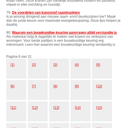
kraan heen. Deze kranen zijn namelijk ontzettend modern en passend
vrijwel in elke inrichting en huisstijl.
79:
De voordelen van kunststof raamkozijnen
Is je woning dringend aan nieuwe raam- en/of deurkozijnen toe? Maak
dan de juiste keuze voor maximale energiebesparing. Deze tips helpen je
daarbij.
80:
Waarom een bouwkundige keuring aanvragen altijd verstandig is
Als makelaar krijg ik dagelijks te maken met kopers en verkopers van
woningen. Voor beide partijen is een bouwkundige keuring erg
interessant. Lees hier waarom een bouwkundige keuring verstandig is.
Pagina 8 van 31
[1]
[2]
[3]
[4]
[5]
[6]
[7]
[8]
[9]
[10]
[11]
[12]
[13]
[14]
[15]