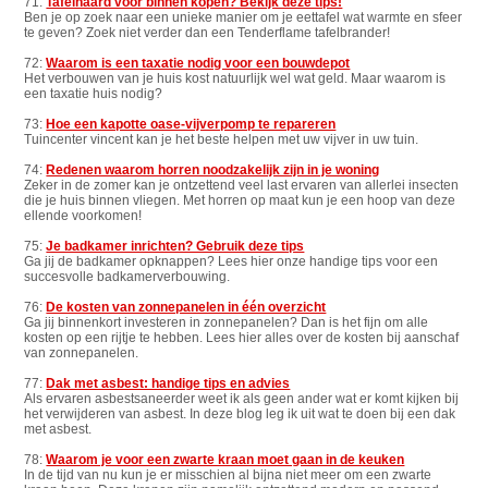
71:
Tafelhaard voor binnen kopen? Bekijk deze tips!
Ben je op zoek naar een unieke manier om je eettafel wat warmte en sfeer
te geven? Zoek niet verder dan een Tenderflame tafelbrander!
72:
Waarom is een taxatie nodig voor een bouwdepot
Het verbouwen van je huis kost natuurlijk wel wat geld. Maar waarom is
een taxatie huis nodig?
73:
Hoe een kapotte oase-vijverpomp te repareren
Tuincenter vincent kan je het beste helpen met uw vijver in uw tuin.
74:
Redenen waarom horren noodzakelijk zijn in je woning
Zeker in de zomer kan je ontzettend veel last ervaren van allerlei insecten
die je huis binnen vliegen. Met horren op maat kun je een hoop van deze
ellende voorkomen!
75:
Je badkamer inrichten? Gebruik deze tips
Ga jij de badkamer opknappen? Lees hier onze handige tips voor een
succesvolle badkamerverbouwing.
76:
De kosten van zonnepanelen in één overzicht
Ga jij binnenkort investeren in zonnepanelen? Dan is het fijn om alle
kosten op een rijtje te hebben. Lees hier alles over de kosten bij aanschaf
van zonnepanelen.
77:
Dak met asbest: handige tips en advies
Als ervaren asbestsaneerder weet ik als geen ander wat er komt kijken bij
het verwijderen van asbest. In deze blog leg ik uit wat te doen bij een dak
met asbest.
78:
Waarom je voor een zwarte kraan moet gaan in de keuken
In de tijd van nu kun je er misschien al bijna niet meer om een zwarte