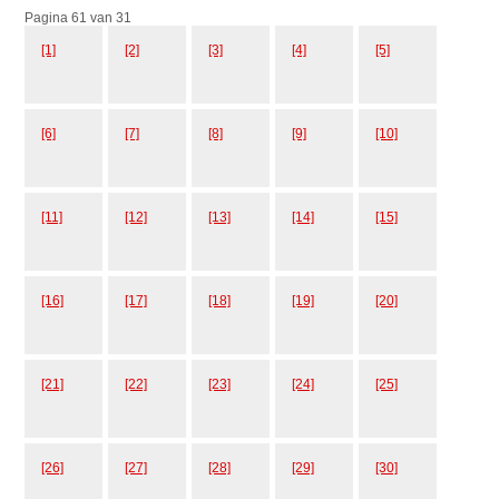
Pagina 61 van 31
[1]
[2]
[3]
[4]
[5]
[6]
[7]
[8]
[9]
[10]
[11]
[12]
[13]
[14]
[15]
[16]
[17]
[18]
[19]
[20]
[21]
[22]
[23]
[24]
[25]
[26]
[27]
[28]
[29]
[30]