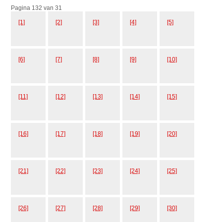
Pagina 132 van 31
[1]
[2]
[3]
[4]
[5]
[6]
[7]
[8]
[9]
[10]
[11]
[12]
[13]
[14]
[15]
[16]
[17]
[18]
[19]
[20]
[21]
[22]
[23]
[24]
[25]
[26]
[27]
[28]
[29]
[30]