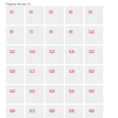
Pagina 48 van 31
[1]
[2]
[3]
[4]
[5]
[6]
[7]
[8]
[9]
[10]
[11]
[12]
[13]
[14]
[15]
[16]
[17]
[18]
[19]
[20]
[21]
[22]
[23]
[24]
[25]
[26]
[27]
[28]
[29]
[30]