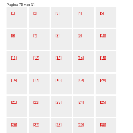
Pagina 75 van 31
[1]
[2]
[3]
[4]
[5]
[6]
[7]
[8]
[9]
[10]
[11]
[12]
[13]
[14]
[15]
[16]
[17]
[18]
[19]
[20]
[21]
[22]
[23]
[24]
[25]
[26]
[27]
[28]
[29]
[30]