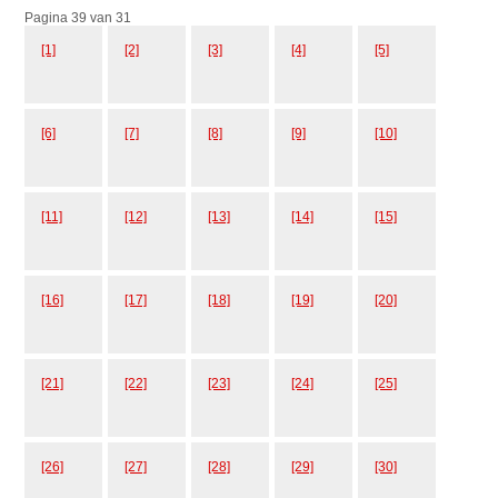
Pagina 39 van 31
[1]
[2]
[3]
[4]
[5]
[6]
[7]
[8]
[9]
[10]
[11]
[12]
[13]
[14]
[15]
[16]
[17]
[18]
[19]
[20]
[21]
[22]
[23]
[24]
[25]
[26]
[27]
[28]
[29]
[30]