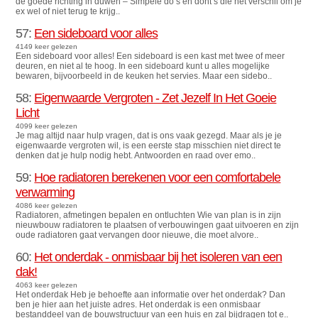
de goede richting in duwen – Simpele do’s en dont’s die het verschil om je
ex wel of niet terug te krijg..
57:
Een sideboard voor alles
4149 keer gelezen
Een sideboard voor alles! Een sideboard is een kast met twee of meer
deuren, en niet al te hoog. In een sideboard kunt u alles mogelijke
bewaren, bijvoorbeeld in de keuken het servies. Maar een sidebo..
58:
Eigenwaarde Vergroten - Zet Jezelf In Het Goeie
Licht
4099 keer gelezen
Je mag altijd naar hulp vragen, dat is ons vaak gezegd. Maar als je je
eigenwaarde vergroten wil, is een eerste stap misschien niet direct te
denken dat je hulp nodig hebt. Antwoorden en raad over emo..
59:
Hoe radiatoren berekenen voor een comfortabele
verwarming
4086 keer gelezen
Radiatoren, afmetingen bepalen en ontluchten Wie van plan is in zijn
nieuwbouw radiatoren te plaatsen of verbouwingen gaat uitvoeren en zijn
oude radiatoren gaat vervangen door nieuwe, die moet alvore..
60:
Het onderdak - onmisbaar bij het isoleren van een
dak!
4063 keer gelezen
Het onderdak Heb je behoefte aan informatie over het onderdak? Dan
ben je hier aan het juiste adres. Het onderdak is een onmisbaar
bestanddeel van de bouwstructuur van een huis en zal bijdragen tot e..