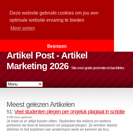
Deze website gebruikt cookies om jou een
optimale website ervaring te bieden
Meer weten
Begrepen
Artikel Post - Artikel
Marketing 2026
Site voor gratis promotie en backlinks
Meest gelezen Artikelen
51:
Veel studenten plegen per ongeluk plagiaat in scriptie
4196 keer gelezen
Je hebt ze er altijd tussen zitten. Studenten die willens en wetens
proberen de boel te belazeren en plagiaat plegen. Ze worden steeds
slimmer in het kopiëren van andermans werk en kennen de truc..