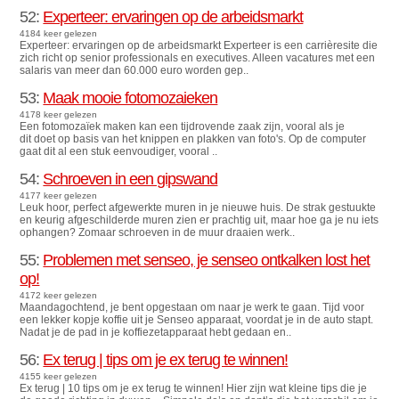
52:
Experteer: ervaringen op de arbeidsmarkt
4184 keer gelezen
Experteer: ervaringen op de arbeidsmarkt Experteer is een carrièresite die
zich richt op senior professionals en executives. Alleen vacatures met een
salaris van meer dan 60.000 euro worden gep..
53:
Maak mooie fotomozaieken
4178 keer gelezen
Een fotomozaïek maken kan een tijdrovende zaak zijn, vooral als je
dit doet op basis van het knippen en plakken van foto's. Op de computer
gaat dit al een stuk eenvoudiger, vooral ..
54:
Schroeven in een gipswand
4177 keer gelezen
Leuk hoor, perfect afgewerkte muren in je nieuwe huis. De strak gestuukte
en keurig afgeschilderde muren zien er prachtig uit, maar hoe ga je nu iets
ophangen? Zomaar schroeven in de muur draaien werk..
55:
Problemen met senseo, je senseo ontkalken lost het
op!
4172 keer gelezen
Maandagochtend, je bent opgestaan om naar je werk te gaan. Tijd voor
een lekker kopje koffie uit je Senseo apparaat, voordat je in de auto stapt.
Nadat je de pad in je koffiezetapparaat hebt gedaan en..
56:
Ex terug | tips om je ex terug te winnen!
4155 keer gelezen
Ex terug | 10 tips om je ex terug te winnen! Hier zijn wat kleine tips die je