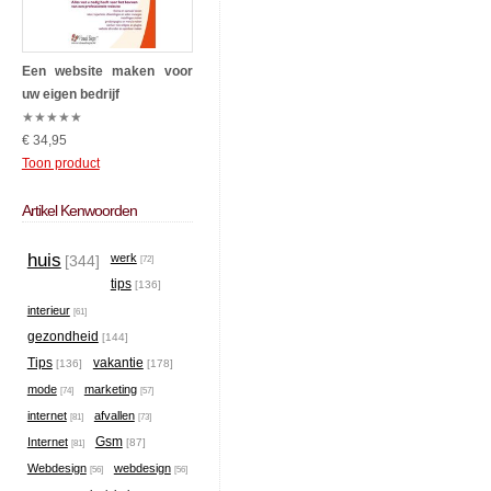
Een website maken voor
uw eigen bedrijf
★
★
★
★
★
€ 34,95
Toon product
Artikel Kenwoorden
huis
werk
[344]
[72]
tips
[136]
interieur
[61]
gezondheid
[144]
Tips
vakantie
[136]
[178]
mode
marketing
[74]
[57]
internet
afvallen
[81]
[73]
Gsm
Internet
[87]
[81]
Webdesign
webdesign
[56]
[56]