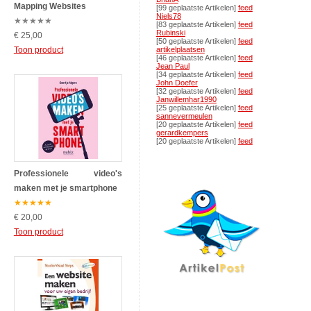
Mapping Websites
[99 geplaatste Artikelen]
feed
Niels78
★
★
★
★
★
[83 geplaatste Artikelen]
feed
Rubinski
€ 25,00
[50 geplaatste Artikelen]
feed
Toon product
artikelplaatsen
[46 geplaatste Artikelen]
feed
Jean Paul
[34 geplaatste Artikelen]
feed
John Doefer
[32 geplaatste Artikelen]
feed
Janwillemhar1990
[25 geplaatste Artikelen]
feed
sannevermeulen
[20 geplaatste Artikelen]
feed
gerardkempers
[20 geplaatste Artikelen]
feed
Professionele video's
maken met je smartphone
★
★
★
★
★
€ 20,00
Toon product