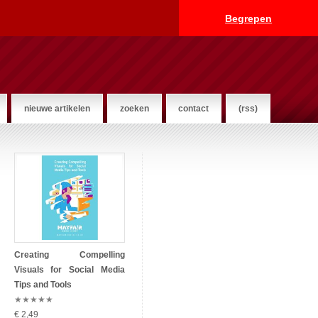
Begrepen
nieuwe artikelen
zoeken
contact
(rss)
Creating Compelling
Visuals for Social Media
Tips and Tools
★
★
★
★
★
€ 2,49