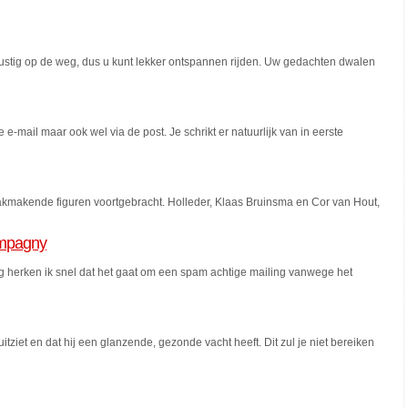
s rustig op de weg, dus u kunt lekker ontspannen rijden. Uw gedachten dwalen
e-mail maar ook wel via de post. Je schrikt er natuurlijk van in eerste
kmakende figuren voortgebracht. Holleder, Klaas Bruinsma en Cor van Hout,
ompagny
g herken ik snel dat het gaat om een spam achtige mailing vanwege het
itziet en dat hij een glanzende, gezonde vacht heeft. Dit zul je niet bereiken