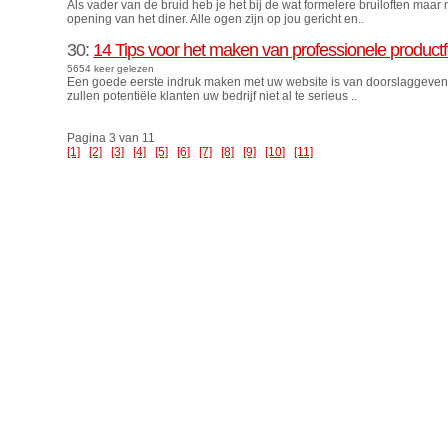
Als vader van de bruid heb je het bij de wat formelere bruiloften maar 
opening van het diner. Alle ogen zijn op jou gericht en..
30:
14 Tips voor het maken van professionele productf
5654 keer gelezen
Een goede eerste indruk maken met uw website is van doorslaggevend 
zullen potentiële klanten uw bedrijf niet al te serieus ..
Pagina 3 van 11
[1]
[2]
[3]
[4]
[5]
[6]
[7]
[8]
[9]
[10]
[11]