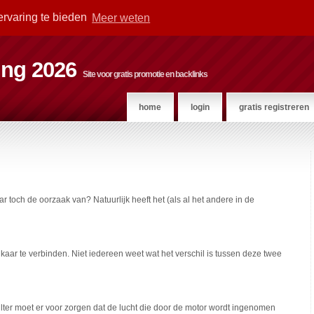
ervaring te bieden
Meer weten
ting 2026
Site voor gratis promotie en backlinks
home
login
gratis registreren
ar toch de oorzaak van? Natuurlijk heeft het (als al het andere in de
ar te verbinden. Niet iedereen weet wat het verschil is tussen deze twee
htfilter moet er voor zorgen dat de lucht die door de motor wordt ingenomen