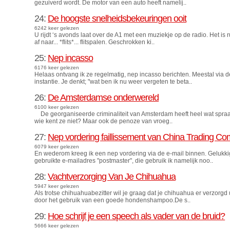
gezuiverd wordt. De motor van een auto heeft namelij..
24:
De hoogste snelheidsbekeuringen ooit
6242 keer gelezen
U rijdt ‘s avonds laat over de A1 met een muziekje op de radio. Het i
af naar... *flits*... flitspalen. Geschrokken ki..
25:
Nep incasso
6176 keer gelezen
Helaas ontvang ik ze regelmatig, nep incasso berichten. Meestal via de 
instantie. Je denkt; "wat ben ik nu weer vergeten te beta..
26:
De Amsterdamse onderwereld
6100 keer gelezen
De georganiseerde criminaliteit van Amsterdam heeft heel wat spraa
wie kent ze niet? Maar ook de penoze van vroeg..
27:
Nep vordering faillissement van China Trading C
6079 keer gelezen
En wederom kreeg ik een nep vordering via de e-mail binnen. Gelukki
gebruikte e-mailadres "postmaster", die gebruik ik namelijk noo..
28:
Vachtverzorging Van Je Chihuahua
5947 keer gelezen
Als trotse chihuahuabezitter wil je graag dat je chihuahua er verzorgd u
door het gebruik van een goede hondenshampoo.De s..
29:
Hoe schrijf je een speech als vader van de bruid?
5666 keer gelezen