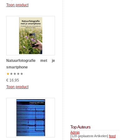
Toon product
Natuurfotografie met je
smartphone
★
★
★
★
★
€ 16,95
Toon product
Top Auteurs
Admin
[128 geplaatste Artikelen]
feed
BrianA