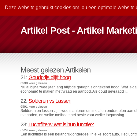
Deze website gebruikt cookies om jou een optimale website 
Artikel Post - Artikel Marke
Meest gelezen Artikelen
21:
Goudprijs blijft hoog
6598 keer gelezen
Nu al bijna twee jaar lang blijft de goudprijs ongekend hoog. Wat is da
economie) te maken met vraag en aanbod. Als goud gevraagd i..
22:
Solderen vs Lassen
6591 keer gelezen
Solderen en lassen zijn twee manieren om metalen onderdelen aan elka
methoden, en welke methode het beste voor welke toepassing ..
23:
Luchtfilters: wat is hun functie?
6524 keer gelezen
Een luchtfilter is een belangrijk onderdeel in elke soort auto. Het luc