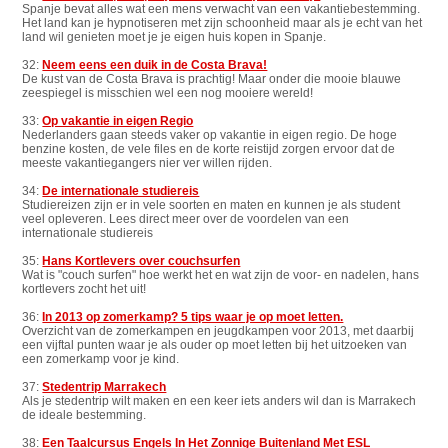
Spanje bevat alles wat een mens verwacht van een vakantiebestemming.
Het land kan je hypnotiseren met zijn schoonheid maar als je echt van het
land wil genieten moet je je eigen huis kopen in Spanje.
32:
Neem eens een duik in de Costa Brava!
De kust van de Costa Brava is prachtig! Maar onder die mooie blauwe
zeespiegel is misschien wel een nog mooiere wereld!
33:
Op vakantie in eigen Regio
Nederlanders gaan steeds vaker op vakantie in eigen regio. De hoge
benzine kosten, de vele files en de korte reistijd zorgen ervoor dat de
meeste vakantiegangers nier ver willen rijden.
34:
De internationale studiereis
Studiereizen zijn er in vele soorten en maten en kunnen je als student
veel opleveren. Lees direct meer over de voordelen van een
internationale studiereis
35:
Hans Kortlevers over couchsurfen
Wat is "couch surfen" hoe werkt het en wat zijn de voor- en nadelen, hans
kortlevers zocht het uit!
36:
In 2013 op zomerkamp? 5 tips waar je op moet letten.
Overzicht van de zomerkampen en jeugdkampen voor 2013, met daarbij
een vijftal punten waar je als ouder op moet letten bij het uitzoeken van
een zomerkamp voor je kind.
37:
Stedentrip Marrakech
Als je stedentrip wilt maken en een keer iets anders wil dan is Marrakech
de ideale bestemming.
38:
Een Taalcursus Engels In Het Zonnige Buitenland Met ESL