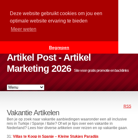
Deze website gebruikt cookies om jou een
optimale website ervaring te bieden
Meer weten
Begrepen
Artikel Post - Artikel
Marketing 2026
Site voor gratis promotie en backlinks
RSS
Vakantie Artikelen
Ben je op zoek naar vakantie aanbiedingen waaronder een all inclusive
reis in Turkije / Spanje / Italie? Of wil je tips over een vakantie in
Nederland? Lees hier diverse artikelen over reizen en op vakantie gaan.
31:
Villas te Koop in Spanje – Kleine Stukjes Paradijs