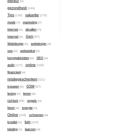
interieur
[61]
gezondheid
[144]
Tips
vakantie
[136]
[178]
mode
marketing
[74]
[57]
internet
afvallen
[81]
[73]
Gsm
Internet
[87]
[81]
Webdesign
webdesign
[56]
[56]
seo
webwinkel
[63]
[65]
kerstpakketten
SEO
[56]
[63]
auto
online
[127]
[109]
financieel
[84]
relatiegeschenken
[111]
GSM
trouwen
[87]
[60]
lening
lenen
[53]
[68]
cursus
engels
[86]
[54]
feest
energie
[50]
[52]
Online
schoenen
[109]
[69]
tuin
krediet
[115]
[53]
kleding
laarzen
[52]
[46]