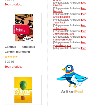
[99 geplaatste Artikelen]
feed
Toon product
Niels78
[83 geplaatste Artikelen]
feed
Rubinski
[50 geplaatste Artikelen]
feed
artikelplaatsen
[46 geplaatste Artikelen]
feed
Jean Paul
[34 geplaatste Artikelen]
feed
John Doefer
[32 geplaatste Artikelen]
feed
Janwillemhar1990
[25 geplaatste Artikelen]
feed
sannevermeulen
[20 geplaatste Artikelen]
feed
gerardkempers
Campus handboek -
[20 geplaatste Artikelen]
feed
Content marketing
★
★
★
★
★
€ 32,05
Toon product