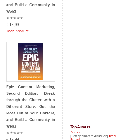
and Build a Community in
Web3
★
★
★
★
★
€ 18,99
Toon product
Epic Content Marketing,
Second Edition: Break
through the Clutter with a
Different Story, Get the
Most Out of Your Content,
and Build a Community in
Web3
Top Auteurs
Admin
★
★
★
★
★
[128 geplaatste Artikelen]
feed
€ 19,99
BrianA