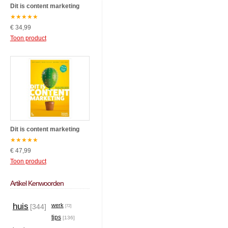
Dit is content marketing
★
★
★
★
★
€ 34,99
Toon product
Dit is content marketing
★
★
★
★
★
€ 47,99
Toon product
Artikel Kenwoorden
huis
werk
[344]
[72]
tips
[136]