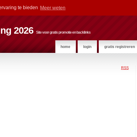
ervaring te bieden
Meer weten
ting 2026
Site voor gratis promotie en backlinks
home
login
gratis registreren
RSS