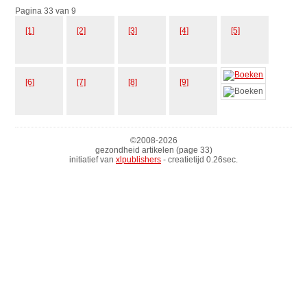
Pagina 33 van 9
[1]
[2]
[3]
[4]
[5]
[6]
[7]
[8]
[9]
©2008-
2026
gezondheid artikelen (page 33)
initiatief van
xlpublishers
- creatietijd 0.26sec.