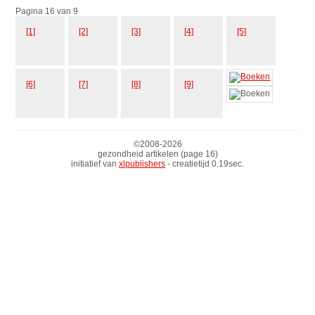
Pagina 16 van 9
[1]
[2]
[3]
[4]
[5]
[6]
[7]
[8]
[9]
©2008-
2026
gezondheid artikelen (page 16)
initiatief van
xlpublishers
- creatietijd 0.19sec.