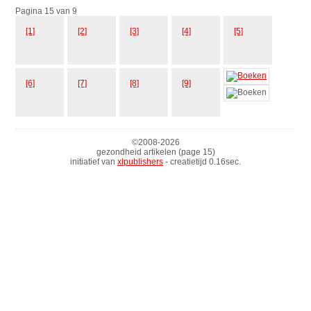
Pagina 15 van 9
[1]
[2]
[3]
[4]
[5]
[6]
[7]
[8]
[9]
©2008-
2026
gezondheid artikelen (page 15)
initiatief van
xlpublishers
- creatietijd 0.16sec.