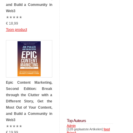
and Build a Community in
Web3
★
★
★
★
★
€ 18,99
Toon product
Epic Content Marketing,
Second Edition: Break
through the Clutter with a
Different Story, Get the
Most Out of Your Content,
and Build a Community in
Web3
Top Auteurs
Admin
★
★
★
★
★
[128 geplaatste Artikelen]
feed
€ 19,99
BrianA