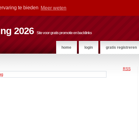
ervaring te bieden
Meer weten
ting 2026
Site voor gratis promotie en backlinks
home
login
gratis registreren
RSS
ng