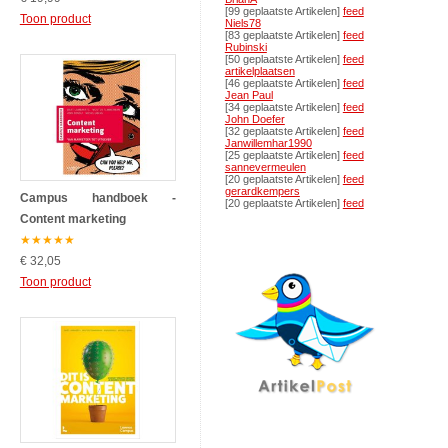
[99 geplaatste Artikelen]
feed
Toon product
Niels78
[83 geplaatste Artikelen]
feed
Rubinski
[50 geplaatste Artikelen]
feed
artikelplaatsen
[46 geplaatste Artikelen]
feed
Jean Paul
[34 geplaatste Artikelen]
feed
John Doefer
[32 geplaatste Artikelen]
feed
Janwillemhar1990
[25 geplaatste Artikelen]
feed
sannevermeulen
[20 geplaatste Artikelen]
feed
gerardkempers
Campus handboek -
[20 geplaatste Artikelen]
feed
Content marketing
★
★
★
★
★
€ 32,05
Toon product