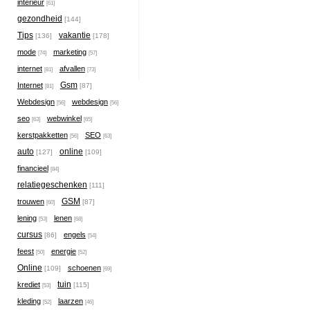
interieur
[61]
gezondheid
[144]
Tips
vakantie
[136]
[178]
mode
marketing
[74]
[57]
internet
afvallen
[81]
[73]
Gsm
Internet
[87]
[81]
Webdesign
webdesign
[56]
[56]
seo
webwinkel
[63]
[65]
kerstpakketten
SEO
[56]
[63]
auto
online
[127]
[109]
financieel
[84]
relatiegeschenken
[111]
GSM
trouwen
[87]
[60]
lening
lenen
[53]
[68]
cursus
engels
[86]
[54]
feest
energie
[50]
[52]
Online
schoenen
[109]
[69]
tuin
krediet
[115]
[53]
kleding
laarzen
[52]
[46]