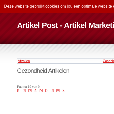
Deze website gebruikt cookies om jou een optimale website 
Artikel Post - Artikel Marke
Afvallen
Coachi
Gezondheid Artikelen
Pagina 19 van 9
[1]
[2]
[3]
[4]
[5]
[6]
[7]
[8]
[9]