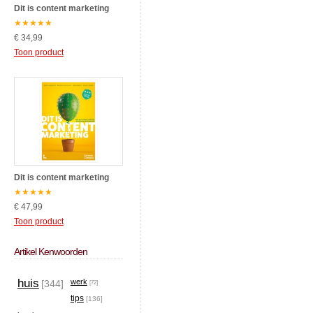
Dit is content marketing
★
★
★
★
★
€ 34,99
Toon product
Dit is content marketing
★
★
★
★
★
€ 47,99
Toon product
Artikel Kenwoorden
huis
werk
[344]
[72]
tips
[136]