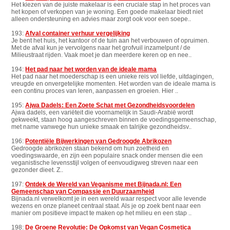
Het kiezen van de juiste makelaar is een cruciale stap in het proces van
het kopen of verkopen van je woning. Een goede makelaar biedt niet
alleen ondersteuning en advies maar zorgt ook voor een soepe..
193:
Afval container verhuur vergelijking
Je bent het huis, het kantoor of de tuin aan het verbouwen of opruimen.
Met de afval kun je vervolgens naar het grofvuil inzamelpunt / de
Milieustraat rijden. Vaak moet je dan meerdere keren op en nee..
194:
Het pad naar het worden van de ideale mama
Het pad naar het moederschap is een unieke reis vol liefde, uitdagingen,
vreugde en onvergetelijke momenten. Het worden van de ideale mama is
een continu proces van leren, aanpassen en groeien. Hier ..
195:
Ajwa Dadels: Een Zoete Schat met Gezondheidsvoordelen
Ajwa dadels, een variëteit die voornamelijk in Saudi-Arabië wordt
gekweekt, staan hoog aangeschreven binnen de voedingsgemeenschap,
met name vanwege hun unieke smaak en talrijke gezondheidsv..
196:
Potentiële Bijwerkingen van Gedroogde Abrikozen
Gedroogde abrikozen staan bekend om hun zoetheid en
voedingswaarde, en zijn een populaire snack onder mensen die een
veganistische levensstijl volgen of eenvoudigweg streven naar een
gezonder dieet. Z..
197:
Ontdek de Wereld van Veganisme met Bijnada.nl: Een
Gemeenschap van Compassie en Duurzaamheid
Bijnada.nl verwelkomt je in een wereld waar respect voor alle levende
wezens en onze planeet centraal staat. Als je op zoek bent naar een
manier om positieve impact te maken op het milieu en een stap ..
198:
De Groene Revolutie: De Opkomst van Vegan Cosmetica