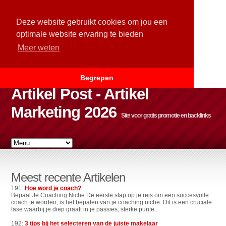
Deze website gebruikt cookies om jou een
optimale website ervaring te bieden
Meer weten
Begrepen
Artikel Post - Artikel
Marketing 2026
Site voor gratis promotie en backlinks
Meest recente Artikelen
191:
Hoe word je coach?
Bepaal Je Coaching Niche De eerste stap op je reis om een succesvolle
coach te worden, is het bepalen van je coaching niche. Dit is een cruciale
fase waarbij je diep graaft in je passies, sterke punte..
192:
3 tips bij het selecteren van de juiste makelaar