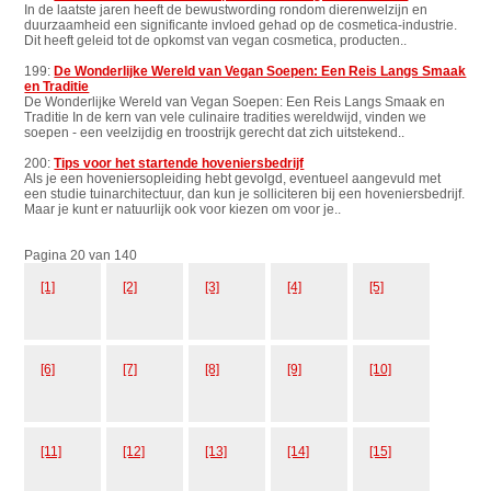
In de laatste jaren heeft de bewustwording rondom dierenwelzijn en
duurzaamheid een significante invloed gehad op de cosmetica-industrie.
Dit heeft geleid tot de opkomst van vegan cosmetica, producten..
199:
De Wonderlijke Wereld van Vegan Soepen: Een Reis Langs Smaak
en Traditie
De Wonderlijke Wereld van Vegan Soepen: Een Reis Langs Smaak en
Traditie In de kern van vele culinaire tradities wereldwijd, vinden we
soepen - een veelzijdig en troostrijk gerecht dat zich uitstekend..
200:
Tips voor het startende hoveniersbedrijf
Als je een hoveniersopleiding hebt gevolgd, eventueel aangevuld met
een studie tuinarchitectuur, dan kun je solliciteren bij een hoveniersbedrijf.
Maar je kunt er natuurlijk ook voor kiezen om voor je..
Pagina 20 van 140
[1]
[2]
[3]
[4]
[5]
[6]
[7]
[8]
[9]
[10]
[11]
[12]
[13]
[14]
[15]