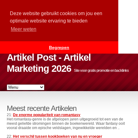
Deze website gebruikt cookies om jou een
optimale website ervaring te bieden
Meer weten
Begrepen
Artikel Post - Artikel
Marketing 2026
Site voor gratis promotie en backlinks
Meest recente Artikelen
21:
De enorme populariteit van romantasy
Het romantasy-genre is de afgelopen jaren uitgegroeid tot een van de
meest geliefde stromingen binnen de boekenwereld. Waar fantasy ooit
vooral draaide om epische veldslagen, ingewikkelde werelden en ..
22:
Het verschil tussen kookboeken van nu en vroeger