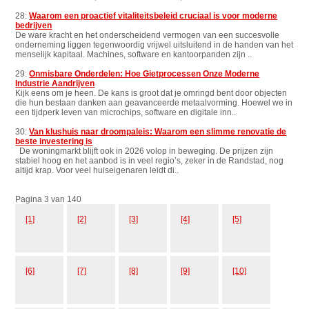
28:
Waarom een proactief vitaliteitsbeleid cruciaal is voor moderne
bedrijven
De ware kracht en het onderscheidend vermogen van een succesvolle
onderneming liggen tegenwoordig vrijwel uitsluitend in de handen van het
menselijk kapitaal. Machines, software en kantoorpanden zijn ..
29:
Onmisbare Onderdelen: Hoe Gietprocessen Onze Moderne
Industrie Aandrijven
Kijk eens om je heen. De kans is groot dat je omringd bent door objecten
die hun bestaan danken aan geavanceerde metaalvorming. Hoewel we in
een tijdperk leven van microchips, software en digitale inn..
30:
Van klushuis naar droompaleis: Waarom een slimme renovatie de
beste investering is
De woningmarkt blijft ook in 2026 volop in beweging. De prijzen zijn
stabiel hoog en het aanbod is in veel regio’s, zeker in de Randstad, nog
altijd krap. Voor veel huiseigenaren leidt di..
Pagina 3 van 140
[1]
[2]
[3]
[4]
[5]
[6]
[7]
[8]
[9]
[10]