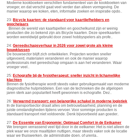
Moderne kookboeken verschillen fundamenteel van de kookboeken van
vroeger, en dat verschil gaat veel verder dan alleen vormgeving. De
manier waarop we koken, eten, informatie zoeken en inspiratie opdo..
23:
Bicycle kaarten: de standaard voor kaartliefhebbers en
goochelaars
Binnen de wereld van kaartspellen en goochelkunst zijn er weinig
producten die zo bekend zijn als Bicycle kaarten. Deze speelkaarten
worden wereldwijd gebruikt door zowel hobbyspelers als profe..
24:
Gereedschapsverhuur in 2026 voor zowel grote als kleine
bouwklussen
De bouwsector blijft zich ontwikkelen. Projecten worden sneller
uitgevoerd, materialen veranderen en ook de manier waarop
professionals met gereedschap omgaan is aan het veranderen. Waar
vroeger veel..
25:
Echografie bij de fysiotherapeut: sneller inzicht in lichamelijke
klachten
Binnen de fysiotherapie wordt steeds vaker gebruikgemaakt van moderne
diagnostische hulpmiddelen. Een van de technieken die de afgelopen
jaren sterk aan populariteit heeft gewonnen is echografie. Dez..
26:
Verwarmd transport: een belangrijke schakel in moderne logistiek
In de transportsector draait alles om betrouwbaarheid, planning en de
juiste omstandigheden tijdens vervoer. Voor sommige producten is
standaard transport niet voldoende. Denk bijvoorbeeld aan goeder..
27:
De Essentie van Ergonomie: Optimaal Comfort in de Eetkamer
We brengen verrassend veel tijd door in de eetkamer. Het is niet alleen de
plek waar we onze maaltijden nuttigen, maar steeds vaker ook de locatie
waar we thuiswerken, de administratie doen, of urenla..