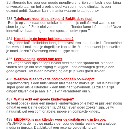
Schitterende tips voor een goede mondhygiëne Een glimlach is een bijna
universele taal, en het grootste deel van een mooie glimlach is een
gezond gebit. Daarom kan je manier waarop je aan gebitsv..
433:
Tafelhaard voor binnen kopen? Bekijk deze tips!
Ben je op zoek naar een unieke manier om je eettafel wat warmte en
sfeer te geven? Zoek niet verder dan een Tenderflame tafelbrander! Deze
innovatieve haarden gebruiken speciaal ontworpen Tende..
434:
Hoe kies je de beste koffiemachine?
Als je een koffieliefhebber bent, kan investeren in de beste koffiemachine
het verschil maken in je dagelijkse kop koffie. Maar hoe weet je nu welke
je moet kiezen? Overweeg eerst het type mach..
435:
Leer van tips, geniet van tops
Het vragen voor tips en tops is voor veel mensen spannend. Mensen
vinden het fijn om bevestiging te krijgen. Tops ontvangen geeft je een
goed gevoel. Het is een bevestiging dat je je werk goed uitvoer..
436:
Waarom is een taxatie nodig voor een bouwdepot
Tegenwoordig is een huis vinden niet meer zo makkelijk. Het is natuurlijk
super goed als je uiteindelijk een huis hebt gevonden. Er zullen altijd
dingen blijven die je aan je huis wilt veranderen om h..
437:
Wat is echt een goede kinderwagen?
Je bent opzoek naar een nieuwe kinderwagen of je hebt er juist een nodig
omdat er een kleine geboren is. Dit kan even goed zoeken zijn. Je wil
natuurlijk wel een comfortabele, mooie en compacte kinder..
438:
MEDIAFIX is marktleider voor de digitalisering in Europa
MEDIAFIX is de nieuwe marktleider voor de digitalisering van analoge
media in Europa. Dat blijkt uit een recente vergelijking van