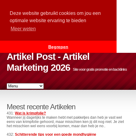
Deze website gebruikt cookies om jou een
optimale website ervaring te bieden
Meer weten
Begrepen
Artikel Post - Artikel
Marketing 2026
Site voor gratis promotie en backlinks
Meest recente Artikelen
431:
Wat is krimpfolie?
Wanneer jij dagelijks te maken hebt met pakketjes dan heb je vast wel
eens van krimpfolie gehoord, maar misschien ken jij dit nog niet. Je ziet
het misschien wel eens voorbij komen, maar dan heb je no..
432:
Schitterende tips voor een goede mondhygiëne