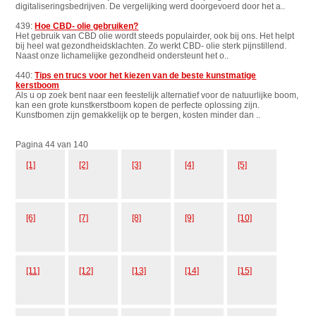
digitaliseringsbedrijven. De vergelijking werd doorgevoerd door het a..
439:
Hoe CBD- olie gebruiken?
Het gebruik van CBD olie wordt steeds populairder, ook bij ons. Het helpt
bij heel wat gezondheidsklachten. Zo werkt CBD- olie sterk pijnstillend.
Naast onze lichamelijke gezondheid ondersteunt het o..
440:
Tips en trucs voor het kiezen van de beste kunstmatige
kerstboom
Als u op zoek bent naar een feestelijk alternatief voor de natuurlijke boom,
kan een grote kunstkerstboom kopen de perfecte oplossing zijn.
Kunstbomen zijn gemakkelijk op te bergen, kosten minder dan ..
Pagina 44 van 140
[1]
[2]
[3]
[4]
[5]
[6]
[7]
[8]
[9]
[10]
[11]
[12]
[13]
[14]
[15]