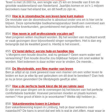
Texel is met 16.000 ha, een lengte van 25 km en breedte van 8 km de
grootste waddeneiland van Nederland. Jaarlijks komen er zo’n 1 miljoen
bezoekers naar het eiland toe, en dit heeft zo zijn re..
853:
Hoe je je stoomdouche een leven lang kunt maken
De revolutie van de stoomdouche is absoluut onder ons en is hier om te
blijven. Deze opmerkelijke badkamerapparatuur biedt een overvloed aan
technische toverkunsten, gecombineerd met gezondheids- en t..
854:
Hoe neem je zelf professionele vocalen op?
Veel jongeren willen muzikant worden. Bij het worden van muzikant wordt
er vaak gezongen door bijvoorbeeld singer-songwriters. Het is dan erg
belangrijk dat de kwaliteit goed is. Hierbij is het essent..
855:
CV ketel defect: eerste hulp en handige tips
’s Morgens een koude douche, wat nu gedaan? Geen warm water wel
verwarming? Een koude douche zou blijkbaar helpen om snel wakker te
worden. Niet iedereen is daar echter voor te vinden. De meeste..
856:
De lifestylegids, een fijne manier van leven
Ben je altijd al op zoek geweest naar een manier om een voller leven te
leiden en kun je elke tip wel gebruiken om dit doel te bereiken? Dan heb
je nu je bron gevonden! De lifestylegids geeft je aller..
857:
Hoe u de perfecte bank kiest die bij uw ruimte past
Er zijn een paar dingen om te overwegen bij het kiezen van het perfecte
comfortabele bankstel. Hoeveel personen moeten er plaats kunnen
nemen? Hoe groot of klein is je woonkamer? Welke stijl hebben jo..
858:
Vakantiewoning kopen in Limburg
Een vakantiewoning kopen in Limburg, heb je daar weleens over
nagedacht? De kans is groot dat wel iets is wat je ziet zitten, maar waar je