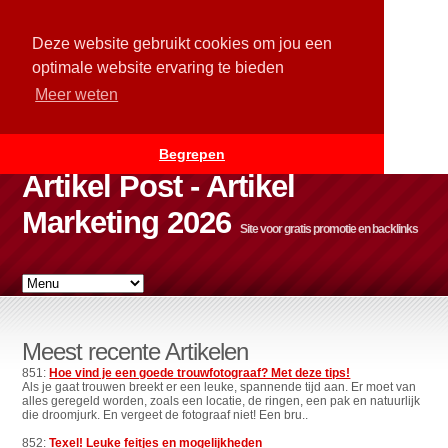
Deze website gebruikt cookies om jou een
optimale website ervaring te bieden
Meer weten
Begrepen
Artikel Post - Artikel
Marketing 2026
Site voor gratis promotie en backlinks
Meest recente Artikelen
851:
Hoe vind je een goede trouwfotograaf? Met deze tips!
Als je gaat trouwen breekt er een leuke, spannende tijd aan. Er moet van
alles geregeld worden, zoals een locatie, de ringen, een pak en natuurlijk
die droomjurk. En vergeet de fotograaf niet! Een bru..
852:
Texel! Leuke feitjes en mogelijkheden