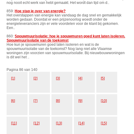
nog nooit echt werk van hebt gemaakt. Het wordt dan tijd om d..
859:
Hoe stap je over van energie?
Het overstappen van energie kan vandaag de dag snel en gemakkelijk
worden gedaan. Doordat er een prijzenoorlog woedt onder de
energieleveranciers zijn er vele voordelen voor de klant bij gekomen.
Een..
860:
Spouwmuurisolatie: hoe je spouwmuren goed kunt laten isoleren.
Spouwmuurisolatie van de toekomst
Hoe kun je spouwmuren goed laten isoleren en wat is de
spouwmuurisolatie van de toekomst? Nog lang niet alle Vlaamse
woningen zijn voorzien van spouwmuurisolatie. Bij nieuwbouwwoningen
is dit wel het ..
Pagina 86 van 140
[1]
[2]
[3]
[4]
[5]
[6]
[7]
[8]
[9]
[10]
[11]
[12]
[13]
[14]
[15]