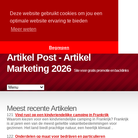
Deze website gebruikt cookies om jou een
optimale website ervaring te bieden
Meer weten
Begrepen
Artikel Post - Artikel
Marketing 2026
Site voor gratis promotie en backlinks
Meest recente Artikelen
121:
Vind rust op een kindvriendelijke camping in Frankrijk
Waarom kiezen voor een kindvriendelijke camping in Frankrijk? Frankrijk
is al jaren een van de meest geliefde vakantiebestemmingen voor
gezinnen. Het land biedt prachtige natuur, een heerlijk klimaat ..
122:
Onderdelen op maat voor bedrijven en particulieren