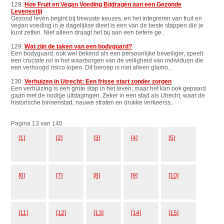
128:
Hoe Fruit en Vegan Voeding Bijdragen aan een Gezonde
Levensstijl
Gezond leven begint bij bewuste keuzes, en het integreren van fruit en
vegan voeding in je dagelijkse dieet is een van de beste stappen die je
kunt zetten. Niet alleen draagt het bij aan een betere ge..
129:
Wat zijn de taken van een bodyguard?
Een bodyguard, ook wel bekend als een persoonlijke beveiliger, speelt
een cruciale rol in het waarborgen van de veiligheid van individuen die
een verhoogd risico lopen. Dit beroep is niet alleen glamo..
130:
Verhuizen in Utrecht: Een frisse start zonder zorgen
Een verhuizing is een grote stap in het leven, maar het kan ook gepaard
gaan met de nodige uitdagingen. Zeker in een stad als Utrecht, waar de
historische binnenstad, nauwe straten en drukke verkeerss..
Pagina 13 van 140
[1]
[2]
[3]
[4]
[5]
[6]
[7]
[8]
[9]
[10]
[11]
[12]
[13]
[14]
[15]