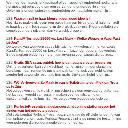
Wanneer een machine kapotgaat of een specifiek onderdeel nodig is, is
het niet altijd eenvoudig om een vervangend onderdeel te vinden.
Gelukkig is er een oplossing: onderdelen op maat laten maken. In ..
123:
Waarom zelf je haar kleuren geen goed idee is!
Het lijkt zo makkelijk: even een pakje haarverf bij de drogist halen en zelf
je haar kleuren. Toch gaat het in de praktijk vaak mis. Kleurresultaten die
compleet anders uitvallen dan verwacht, droge e..
124:
RandM Tornado 15000 vs. Lost Mary – Welke Wegwerp Vape Past
bij Jou?
De wereld van wegwerp vapes blijft zich ontwikkelen, en merken zoals
RandM Tornado 15000 en Lost Mary zijn bijzonder populair geworden.
Beide merken bieden een premium ervaring voor vapers die op zoe..
125:
Gratis SEA scan: ontdek hoe je campagnes beter presteren
Online adverteren kan een krachtige manier zijn om meer klanten te
bereiken, maar zonder de juiste aanpak kan het ook veel geld kosten
zonder het gewenste resultaat. Een gratis SEA scan helpt je om in..
126:
WC Verbouwen: Zo Maak je van je Toiletruimte een Plek om Trots
op te Zijn
Het verbouwen van je wc klinkt misschien als een eenvoudige taak, maar
het kan een wereld van verschil maken voor de uitstraling en
functionaliteit van je huis. Een wc verbouwen biedt de perfecte gel..
127:
PerfectePresentjes.nl gelanceerd: hét online platform voor het
vinden van het perfecte cadeau
Met trots kondigt PerfectePresentjes.nl vandaag de officiële lancering van
hun online platform aan. PerfectePresentjes.nl is de nieuwste bestemming
voor iedereen die zonder moeite een origineel e..