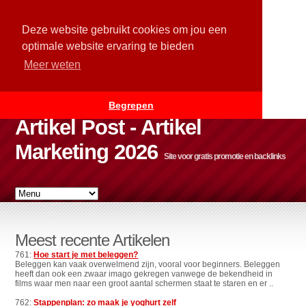
Deze website gebruikt cookies om jou een
optimale website ervaring te bieden
Meer weten
Begrepen
Artikel Post - Artikel
Marketing 2026
Site voor gratis promotie en backlinks
Meest recente Artikelen
761:
Hoe start je met beleggen?
Beleggen kan vaak overwelmend zijn, vooral voor beginners. Beleggen
heeft dan ook een zwaar imago gekregen vanwege de bekendheid in
films waar men naar een groot aantal schermen staat te staren en er ..
762:
Stappenplan: zo maak je yoghurt zelf