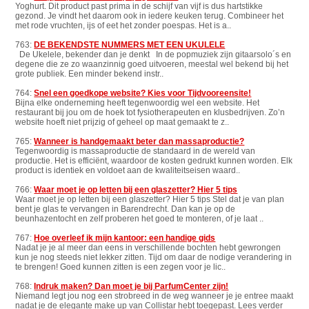
Yoghurt. Dit product past prima in de schijf van vijf is dus hartstikke
gezond. Je vindt het daarom ook in iedere keuken terug. Combineer het
met rode vruchten, ijs of eet het zonder poespas. Het is a..
763:
DE BEKENDSTE NUMMERS MET EEN UKULELE
De Ukelele, bekender dan je denkt In de popmuziek zijn gitaarsolo´s en
degene die ze zo waanzinnig goed uitvoeren, meestal wel bekend bij het
grote publiek. Een minder bekend instr..
764:
Snel een goedkope website? Kies voor Tijdvooreensite!
Bijna elke onderneming heeft tegenwoordig wel een website. Het
restaurant bij jou om de hoek tot fysiotherapeuten en klusbedrijven. Zo’n
website hoeft niet prijzig of geheel op maat gemaakt te z..
765:
Wanneer is handgemaakt beter dan massaproductie?
Tegenwoordig is massaproductie de standaard in de wereld van
productie. Het is efficiënt, waardoor de kosten gedrukt kunnen worden. Elk
product is identiek en voldoet aan de kwaliteitseisen waard..
766:
Waar moet je op letten bij een glaszetter? Hier 5 tips
Waar moet je op letten bij een glaszetter? Hier 5 tips Stel dat je van plan
bent je glas te vervangen in Barendrecht. Dan kan je op de
beunhazentocht en zelf proberen het goed te monteren, of je laat ..
767:
Hoe overleef ik mijn kantoor: een handige gids
Nadat je je al meer dan eens in verschillende bochten hebt gewrongen
kun je nog steeds niet lekker zitten. Tijd om daar de nodige verandering in
te brengen! Goed kunnen zitten is een zegen voor je lic..
768:
Indruk maken? Dan moet je bij ParfumCenter zijn!
Niemand legt jou nog een strobreed in de weg wanneer je je entree maakt
nadat je de elegante make up van Collistar hebt toegepast. Lees verder