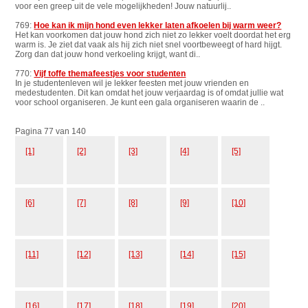
voor een greep uit de vele mogelijkheden! Jouw natuurlij..
769:
Hoe kan ik mijn hond even lekker laten afkoelen bij warm weer?
Het kan voorkomen dat jouw hond zich niet zo lekker voelt doordat het erg
warm is. Je ziet dat vaak als hij zich niet snel voortbeweegt of hard hijgt.
Zorg dan dat jouw hond verkoeling krijgt, want di..
770:
Vijf toffe themafeestjes voor studenten
In je studentenleven wil je lekker feesten met jouw vrienden en
medestudenten. Dit kan omdat het jouw verjaardag is of omdat jullie wat
voor school organiseren. Je kunt een gala organiseren waarin de ..
Pagina 77 van 140
[1]
[2]
[3]
[4]
[5]
[6]
[7]
[8]
[9]
[10]
[11]
[12]
[13]
[14]
[15]
[16]
[17]
[18]
[19]
[20]