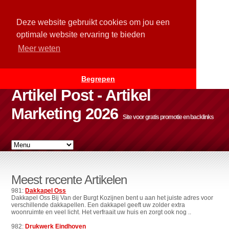
Deze website gebruikt cookies om jou een
optimale website ervaring te bieden
Meer weten
Begrepen
Artikel Post - Artikel
Marketing 2026
Site voor gratis promotie en backlinks
Meest recente Artikelen
981:
Dakkapel Oss
Dakkapel Oss Bij Van der Burgt Kozijnen bent u aan het juiste adres voor
verschillende dakkapellen. Een dakkapel geeft uw zolder extra
woonruimte en veel licht. Het verfraait uw huis en zorgt ook nog ..
982:
Drukwerk Eindhoven