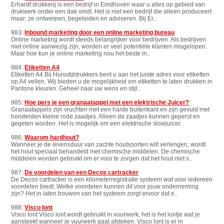
Erhardt drukkerij is een bedrijf in Eindhoven waar u alles op gebied van
drukwerk onder een dak vindt. Het is niet een bedrijf die alleen produceert
maar: ze ontwerpen, begeleiden en adviseren. Bij Er..
983:
Inbound marketing door een online marketing bureau
Online marketing wordt steeds belangrijker voor bedrijven. Als bedrijven
niet online aanwezig zijn, worden er veel potentiële klanten misgelopen.
Maar hoe kun je online marketing nou het beste in..
984:
Etiketten A4
Etiketten A4 Bij Huisstijldrukkers bent u aan het juiste adres voor etiketten
op A4 vellen. Wij bieden u de mogelijkheid om etiketten te laten drukken in
Pantone kleuren. Geheel naar uw wens en stijl..
985:
Hoe pers je een granaatappel met een elektrische Juicer?
Granaatappels zijn vruchten met een harde buitenkant en zijn gevuld met
honderden kleine rode zaadjes. Alleen de zaadjes kunnen geperst en
gegeten worden. Het is mogelijk om een elektrische slowjuicer..
986:
Waarom hardhout?
Wanneer je de levensduur van zachte houtsoorten wilt verlengen, wordt
het hout speciaal behandeld met chemische middelen. De chemische
middelen worden gebruikt om er voor te zorgen dat het hout niet s..
987:
De voordelen van een Decos cartracker
De Decos cartracker is een kilometerregistratie systeem wat voor iedereen
voordelen biedt. Welke voordelen kunnen dit voor jouw onderneming
zijn? Het in laten bouwen van het systeem zorgt ervoor dat e..
988:
Visco lont
Visco lont Visco lont wordt gebruikt in vuurwerk, het is het lontje wat je
aansteekt wanneer je vuurwerk gaat afsteken. Visco lont is er in