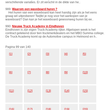
verschillende variaties. Er zit verschil in de dikte van he..
989:
Waarom een waveboard huren ?
Het huren van een waveboard kan heel handig zijn als je het eens
graag wil uitproberen! Twijfel je nog voor het aankopen van je
waveboard? Dan kan je het waveboard gewoonweg huren bij ee..
990:
Nieuwe Truck Academy in Eindhoven
Eindhoven is zijn eigen Truck Academy rijker. Afgelopen week is het
contract getekend door tien truckmerkdealers en het MBO Summa college.
De Truck Academy komt op de Automotive campus in Helmond en h..
Pagina 99 van 140
[1]
[2]
[3]
[4]
[5]
[6]
[7]
[8]
[9]
[10]
[11]
[12]
[13]
[14]
[15]
[16]
[17]
[18]
[19]
[20]