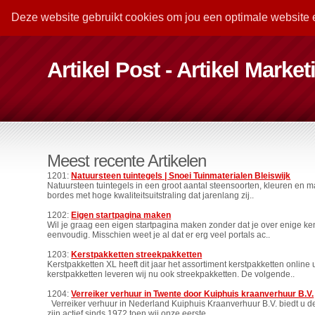
Deze website gebruikt cookies om jou een optimale website 
Artikel Post - Artikel Marke
Meest recente Artikelen
1201:
Natuursteen tuintegels | Snoei Tuinmaterialen Bleiswijk
Natuursteen tuintegels in een groot aantal steensoorten, kleuren en m
bordes met hoge kwaliteitsuitstraling dat jarenlang zij..
1202:
Eigen startpagina maken
Wil je graag een eigen startpagina maken zonder dat je over enige kenn
eenvoudig. Misschien weet je al dat er erg veel portals ac..
1203:
Kerstpakketten streekpakketten
Kerstpakketten XL heeft dit jaar het assortiment kerstpakketten online
kerstpakketten leveren wij nu ook streekpakketten. De volgende..
1204:
Verreiker verhuur in Twente door Kuiphuis kraanverhuur B.V.
Verreiker verhuur in Nederland Kuiphuis Kraanverhuur B.V. biedt u de j
zijn actief sinds 1972 toen wij onze eerste ..