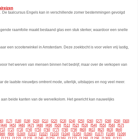
alreizen
ren. De taalcursus Engels kan in verschillende zomer bestemmingen gevolgd
tragende raamfolie maakt bestaand glas een stuk sterker, waardoor een snelle
ar een scooterwinkel in Amsterdam. Deze zoektocht is voor velen vrij lastig,
t voor het werven van mensen binnen het bedrijf, maar over de verkopen van
 de laatste nieuwtjes omtrent mode, uiterlijk, uitstapjes en nog veel meer.
rug aan beide kanten van de wervelkolom. Het gewricht kan nauwelijks
16]
[17]
[18]
[19]
[20]
[21]
[22]
[23]
[24]
[25]
[26]
[27]
[28]
[29]
[30]
[44]
[45]
[46]
[47]
[48]
[49]
[50]
[51]
[52]
[53]
[54]
[55]
[56]
[57]
[71]
[72]
[73]
[74]
[75]
[76]
[77]
[78]
[79]
[80]
[81]
[82]
[83]
[84]
[98]
[99]
[100]
[101]
[102]
[103]
[104]
[105]
[106]
[107]
[108]
[109]
[121]
[122]
[123]
[124]
[125]
[126]
[127]
[128]
[129]
[130]
[131]