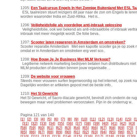
1205:
Een Taalcursus Engels In Het Zonnige Buitenland Met ESL Ta
ESL taalreizen stuurt reizigers dit jaar naar de zon om Engels te le
worden waaronder India en Zuid-Afrika. Het is..
1206:
Veiligheidsfolie als voordelige anti-inbraak oplossing
Veiligheidsfolie, ook wel bekend als anti-inbraakfolie of inbraak ver
inbraak niet meer mogelijk wordt. De folie beva..
1207:
Scooter laten repareren in Amsterdam en omstreken?
Scooter reparatie Amsterdam Met een kapotte scooter ga je op zoek na
omdat er in Amsterdam en omstreken erg veel sco..
1208:
Hoe Bouw Je Je Business Met MLM Verkoop?
Legitieme netwerk marketing bedrijven betalen hun distributeurs nie
MLM producten of diensten binnen jouw organisatie. ..
1209:
De website voor vrouwen
Steeds meer vrouwen surfen tegenwoordig op het internet, op zoek naar
Dagelijks worden er artikelen gepost met de beste info..
1210:
Het SI Gewricht
Het SI Gewricht, of Sacro-iliacale gewricht, bevindt zich onderin de 
bewegen maar veel problemen veroorzaken. Pijn in de onderrug w..
Pagina 121 van 140
[1]
[2]
[3]
[4]
[5]
[6]
[7]
[8]
[9]
[10]
[11]
[12]
[13]
[14]
[15]
[
[31]
[32]
[33]
[34]
[35]
[36]
[37]
[38]
[39]
[40]
[41]
[42]
[43]
[58]
[59]
[60]
[61]
[62]
[63]
[64]
[65]
[66]
[67]
[68]
[69]
[70]
[85]
[86]
[87]
[88]
[89]
[90]
[91]
[92]
[93]
[94]
[95]
[96]
[97]
[110]
[111]
[112]
[113]
[114]
[115]
[116]
[117]
[118]
[119]
[120]