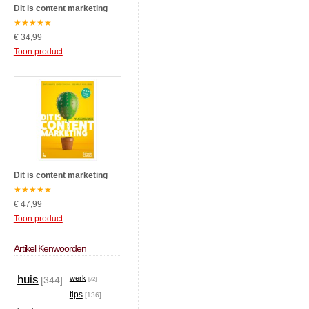
Dit is content marketing
★
★
★
★
★
€ 34,99
Toon product
Dit is content marketing
★
★
★
★
★
€ 47,99
Toon product
Artikel Kenwoorden
huis
werk
[344]
[72]
tips
[136]