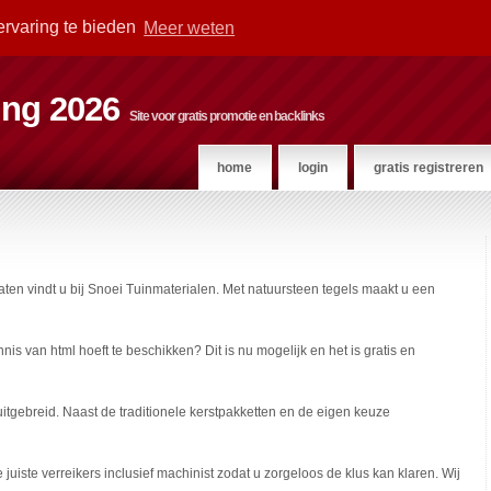
ervaring te bieden
Meer weten
ting 2026
Site voor gratis promotie en backlinks
home
login
gratis registreren
aten vindt u bij Snoei Tuinmaterialen. Met natuursteen tegels maakt u een
is van html hoeft te beschikken? Dit is nu mogelijk en het is gratis en
 uitgebreid. Naast de traditionele kerstpakketten en de eigen keuze
uiste verreikers inclusief machinist zodat u zorgeloos de klus kan klaren. Wij