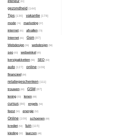
interieur
[61]
gezondheid
[144]
Tips
vakantie
[136]
[178]
mode
marketing
[74]
[57]
internet
afvallen
[81]
[73]
Gsm
Internet
[87]
[81]
Webdesign
webdesign
[56]
[56]
seo
webwinkel
[63]
[65]
kerstpakketten
SEO
[56]
[63]
auto
online
[127]
[109]
financieel
[84]
relatiegeschenken
[111]
GSM
trouwen
[87]
[60]
lening
lenen
[53]
[68]
cursus
engels
[86]
[54]
feest
energie
[50]
[52]
Online
schoenen
[109]
[69]
tuin
krediet
[115]
[53]
kleding
laarzen
[52]
[46]