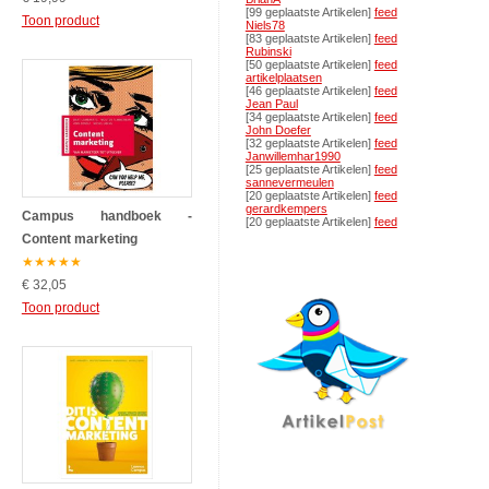
[99 geplaatste Artikelen]
feed
Toon product
Niels78
[83 geplaatste Artikelen]
feed
Rubinski
[50 geplaatste Artikelen]
feed
artikelplaatsen
[46 geplaatste Artikelen]
feed
Jean Paul
[34 geplaatste Artikelen]
feed
John Doefer
[32 geplaatste Artikelen]
feed
Janwillemhar1990
[25 geplaatste Artikelen]
feed
sannevermeulen
[20 geplaatste Artikelen]
feed
gerardkempers
Campus handboek -
[20 geplaatste Artikelen]
feed
Content marketing
★
★
★
★
★
€ 32,05
Toon product