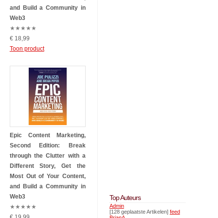
and Build a Community in
Web3
★
★
★
★
★
€ 18,99
Toon product
Epic Content Marketing,
Second Edition: Break
through the Clutter with a
Different Story, Get the
Most Out of Your Content,
and Build a Community in
Web3
Top Auteurs
Admin
★
★
★
★
★
[128 geplaatste Artikelen]
feed
€ 19,99
BrianA