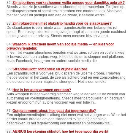
82:
Zijn sportieve werkschoenen veilig genoeg voor dagelijks gebruik?
Steeds vaker zie je sportieve werkschoenen op de werkvloer. Ze lijken op
hardloopschoenen of sneakers en hebben een moderne look. Voor veel
mensen voelt dit prettiger aan dan de zware, klassieke werks..
83:
Zijn rolgordijnen met plakstrip handig voor de slaapkamer?
De slaapkamer is een ruimte waar raamdecoratie een belangrijke rol
speelt. Een rustige, donkere omgeving draagt bij aan een goede nachtrust
en zorgt voor meer privacy. Steeds meer mensen kiezen voor p..
84:
Waarom ik afscheid neem van sociale media — en kies voor
privacyvriendelijk
In een tijd waarin algoritmes bepalen wat we zien, volgen en voelen, kies
ik bewust voor een andere weg. Ik heb besloten te stoppen met platforms
zoals Facebook, Instagram en andere sociale media die ..
85:
Strandbruiloft: romantiek en vrijheid aan zee
Een strandbruiloft is voor veel bruidsparen de ultieme droom. Trouwen
met de voeten in het zand, de zee als achtergrond en een zonsondergang
die de ceremonie een magische sfeer geeft. Het is een uniek..
86:
Hoe is het auto wrappen ontstaan?
Auto wrappen is tegenwoordig niet meer weg te denken uit de wereld van
autostyling en voertuigbelettering. Steeds meer particulieren en bedrijven
kiezen ervoor om hun auto te voorzien van een folie in..
87:
Outplacementtraject: hoe gaat dat tegenwoordig?
Een outplacementtraject is allang niet meer wat het vroeger was. Waar het
eerder vooral draaide om een standaard cv-training en enkele
gesprekken, is het tegenwoordig een intensief en persoonlijk traj..
88:
AERIUS berekening stikstof: hoe het tegenwoordig werkt