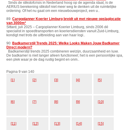
Sinds de stikstofcrisis in Nederland hoog op de agenda staat, is de
AERIUS berekening stikstof niet meer weg te denken uit de ruimtelijke
ordening. Of het nu gaat om een nieuwbouwproject, een u..
89:
Cargoplanner Koerier Limburg breidt uit met nieuwe opslaglocatie
van 3000m²
Sittard, juli 2025 – Cargoplanner Koerier Limburg, sinds 2006 dé
specialist in spoedtransporten en koeriersdiensten vanuit Zuid-Limburg,
kondigt met trots de uitbreiding aan van haar logi..
90:
Badkamerstijl Trends 2025: Welke Looks Maken Jouw Badkamer
Direct modern?
Badkamerstijl trends 2025 combineren welzijn, duurzaamheid en luxe.
De badkamer is niet langer alleen functioneel; het is een persoonlijke spa,
een plek waar je de dag rustig begint en onm..
Pagina 9 van 140
[1]
[2]
[3]
[4]
[5]
[6]
[7]
[8]
[9]
[10]
[11]
[12]
[13]
[14]
[15]