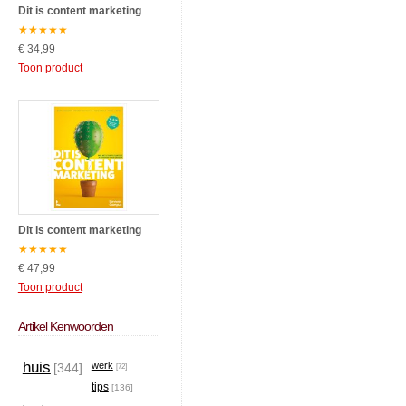
Dit is content marketing
★
★
★
★
★
€ 34,99
Toon product
Dit is content marketing
★
★
★
★
★
€ 47,99
Toon product
Artikel Kenwoorden
huis
werk
[344]
[72]
tips
[136]