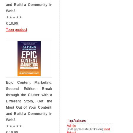
and Build a Community in
Web3
★
★
★
★
★
€ 18,99
Toon product
Epic Content Marketing,
Second Edition: Break
through the Clutter with a
Different Story, Get the
Most Out of Your Content,
and Build a Community in
Web3
Top Auteurs
Admin
★
★
★
★
★
[128 geplaatste Artikelen]
feed
€ 19,99
BrianA