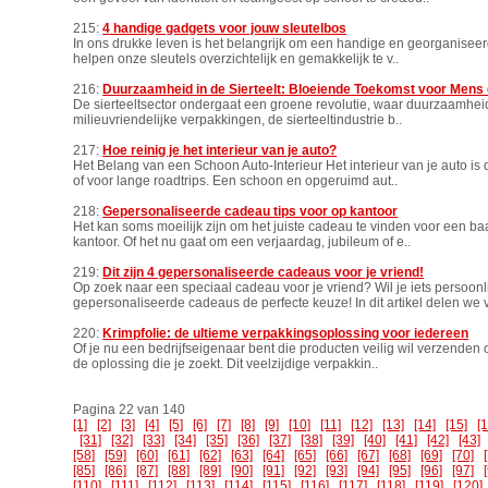
215:
4 handige gadgets voor jouw sleutelbos
In ons drukke leven is het belangrijk om een handige en georganiseer
helpen onze sleutels overzichtelijk en gemakkelijk te v..
216:
Duurzaamheid in de Sierteelt: Bloeiende Toekomst voor Mens 
De sierteeltsector ondergaat een groene revolutie, waar duurzaamheid d
milieuvriendelijke verpakkingen, de sierteeltindustrie b..
217:
Hoe reinig je het interieur van je auto?
Het Belang van een Schoon Auto-Interieur Het interieur van je auto is 
of voor lange roadtrips. Een schoon en opgeruimd aut..
218:
Gepersonaliseerde cadeau tips voor op kantoor
Het kan soms moeilijk zijn om het juiste cadeau te vinden voor een ba
kantoor. Of het nu gaat om een verjaardag, jubileum of e..
219:
Dit zijn 4 gepersonaliseerde cadeaus voor je vriend!
Op zoek naar een speciaal cadeau voor je vriend? Wil je iets persoonl
gepersonaliseerde cadeaus de perfecte keuze! In dit artikel delen we v
220:
Krimpfolie: de ultieme verpakkingsoplossing voor iedereen
Of je nu een bedrijfseigenaar bent die producten veilig wil verzenden 
de oplossing die je zoekt. Dit veelzijdige verpakkin..
Pagina 22 van 140
[1]
[2]
[3]
[4]
[5]
[6]
[7]
[8]
[9]
[10]
[11]
[12]
[13]
[14]
[15]
[
[31]
[32]
[33]
[34]
[35]
[36]
[37]
[38]
[39]
[40]
[41]
[42]
[43]
[58]
[59]
[60]
[61]
[62]
[63]
[64]
[65]
[66]
[67]
[68]
[69]
[70]
[85]
[86]
[87]
[88]
[89]
[90]
[91]
[92]
[93]
[94]
[95]
[96]
[97]
[110]
[111]
[112]
[113]
[114]
[115]
[116]
[117]
[118]
[119]
[120]