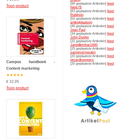
[99 geplaatste Artikelen]
feed
Toon product
Niels78
[83 geplaatste Artikelen]
feed
Rubinski
[50 geplaatste Artikelen]
feed
artikelplaatsen
[46 geplaatste Artikelen]
feed
Jean Paul
[34 geplaatste Artikelen]
feed
John Doefer
[32 geplaatste Artikelen]
feed
Janwillemhar1990
[25 geplaatste Artikelen]
feed
sannevermeulen
[20 geplaatste Artikelen]
feed
gerardkempers
Campus handboek -
[20 geplaatste Artikelen]
feed
Content marketing
★
★
★
★
★
€ 32,05
Toon product