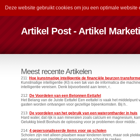
Deze website gebruikt cookies om jou een optimale website 
Artikel Post - Artikel Marke
Meest recente Artikelen
211:
Hoe kunstmatige intelligentie de financiële beurzen transform
Kunstmatige intelligentie (KI) is een tak van de informatica die machin
intelligentie vereisen. Denk bijvoorbeeld aan leren, r..
212:
De Voordelen van een Betonnen Eettafel
Het Belang van de Juiste Eettafel Een eettafel is vaak het middelpun
gasten worden ontvangen voor gezellige bijeenkomsten. Bij h..
213:
De voordelen van het gebruik van een waterontharder in huis
Hard water, dat rijk is aan mineralen zoals calcium en magnesium, ka
Gelukkig biedt Boshuis de oplossing voor je problemen door midde..
214:
4 gepersonaliseerde items voor op scholen
Scholen zijn niet alleen plaatsen waar kinderen leren, maar ook ple
een gevoel van identiteit en teamgeest op school te cre&eu..