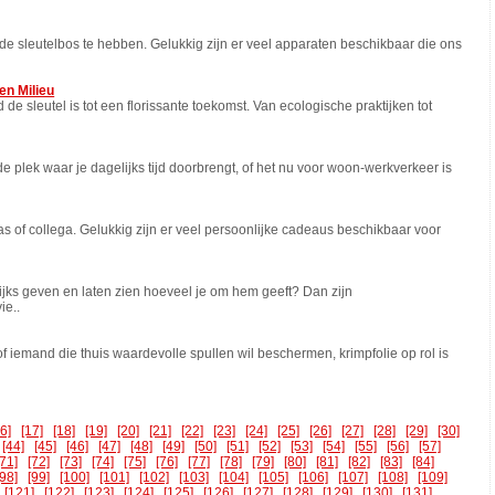
de sleutelbos te hebben. Gelukkig zijn er veel apparaten beschikbaar die ons
en Milieu
e sleutel is tot een florissante toekomst. Van ecologische praktijken tot
de plek waar je dagelijks tijd doorbrengt, of het nu voor woon-werkverkeer is
as of collega. Gelukkig zijn er veel persoonlijke cadeaus beschikbaar voor
ijks geven en laten zien hoeveel je om hem geeft? Dan zijn
ie..
of iemand die thuis waardevolle spullen wil beschermen, krimpfolie op rol is
16]
[17]
[18]
[19]
[20]
[21]
[22]
[23]
[24]
[25]
[26]
[27]
[28]
[29]
[30]
[44]
[45]
[46]
[47]
[48]
[49]
[50]
[51]
[52]
[53]
[54]
[55]
[56]
[57]
[71]
[72]
[73]
[74]
[75]
[76]
[77]
[78]
[79]
[80]
[81]
[82]
[83]
[84]
[98]
[99]
[100]
[101]
[102]
[103]
[104]
[105]
[106]
[107]
[108]
[109]
[121]
[122]
[123]
[124]
[125]
[126]
[127]
[128]
[129]
[130]
[131]