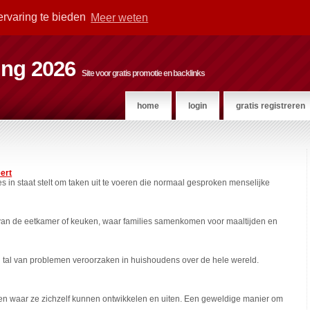
ervaring te bieden
Meer weten
ting 2026
Site voor gratis promotie en backlinks
home
login
gratis registreren
eert
es in staat stelt om taken uit te voeren die normaal gesproken menselijke
t van de eetkamer of keuken, waar families samenkomen voor maaltijden en
n tal van problemen veroorzaken in huishoudens over de hele wereld.
kken waar ze zichzelf kunnen ontwikkelen en uiten. Een geweldige manier om