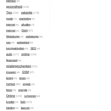
interieur
[61]
gezondheid
[144]
Tips
vakantie
[136]
[178]
mode
marketing
[74]
[57]
internet
afvallen
[81]
[73]
Gsm
Internet
[87]
[81]
Webdesign
webdesign
[56]
[56]
seo
webwinkel
[63]
[65]
kerstpakketten
SEO
[56]
[63]
auto
online
[127]
[109]
financieel
[84]
relatiegeschenken
[111]
GSM
trouwen
[87]
[60]
lening
lenen
[53]
[68]
cursus
engels
[86]
[54]
feest
energie
[50]
[52]
Online
schoenen
[109]
[69]
tuin
krediet
[115]
[53]
kleding
laarzen
[52]
[46]