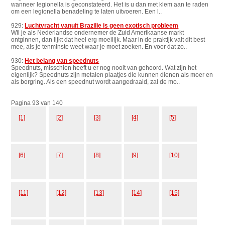
wanneer legionella is geconstateerd. Het is u dan met klem aan te raden
om een legionella benadeling te laten uitvoeren. Een l..
929:
Luchtvracht vanuit Brazilie is geen exotisch probleem
Wil je als Nederlandse ondernemer de Zuid Amerikaanse markt
ontginnen, dan lijkt dat heel erg moeilijk. Maar in de praktijk valt dit best
mee, als je tenminste weet waar je moet zoeken. En voor dat zo..
930:
Het belang van speednuts
Speednuts, misschien heeft u er nog nooit van gehoord. Wat zijn het
eigenlijk? Speednuts zijn metalen plaatjes die kunnen dienen als moer en
als borgring. Als een speednut wordt aangedraaid, zal de mo..
Pagina 93 van 140
[1]
[2]
[3]
[4]
[5]
[6]
[7]
[8]
[9]
[10]
[11]
[12]
[13]
[14]
[15]