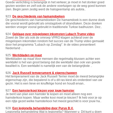
Goede verlichting is belangrijk in het verkeer, je moet in het donker goed
gezien worden en zelf ook de andere voertuigen op de weg goed kunnen
zien. Begin jaren zestig werd de halogeenlamp als autola..
923:
De geschiedenis van hamamdoeken
De geschiedenis van hamamdoeken De hamamdoek is een dunne doek
die vooral wordt gebruikt als omslagdoek of strandlaken. Deze doeken
werden vroeger vooral gebruikt in traditionele Turkse badhuizen. Dez..
924:
Geklaag over misgelopen inkomsten Lubach Trump video
Zowel de Ster als ook de omroep VPRO klagen achteraf over de
misgelopen inkomsten rondom het succes van de Trump video gemaakt
door het programma "Lubach op Zondag". In de video presenteert
Nederland ..
925:
Werkbladen op maat
Werkbladen op maat Voor mensen die regelmatig klussen achter een
werktafel is het van groot belang dat die werktafel dan ook van goede
kwaliteit is. Een werktafel is namelijk een van de belangrijkste ..
926:
Jack Russell temperament & eigenschappen
Het temperament van de Jack Russell Terrier moet de meest belangrijke
eigenschap zijn, die bepalend is of u dit ras kiest als onderdeel van uw
gezin. Het is een lieve en knuffelige hond en houdt ervan..
927:
Een hamsterkooi kiezen voor jouw hamster
Je bent van plan een hamster te kopen en moet alleen nog een
hamsterkooi kopen. Maar welke kooi moet je kiezen? Ik heb voor je op
een rijtje gezet welke hamsterkooi het meest geschikt is voor jouw ha..
928:
Een legionella behandeling door Purus B.V.
Legionella behandeling Wat is legionella? Wanneer u Dit kunt u doen