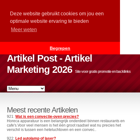
Deze website gebruikt cookies om jou een
optimale website ervaring te bieden
Meer weten
Begrepen
Artikel Post - Artikel
Marketing 2026
Site voor gratis promotie en backlinks
Meest recente Artikelen
921:
Wat is een convectie-oven precies?
Horeca apparatuur is een belangrijk onderdeel binnen restaurants en
cafe's.Voor veel mensen is het één groot raadsel wat nu precies het
verschil is tussen een heteluchtoven en een convec..
922:
Led autolamp of laser?