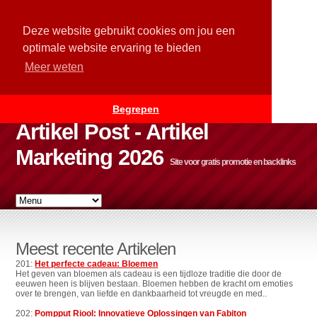
Deze website gebruikt cookies om jou een
optimale website ervaring te bieden
Meer weten
Begrepen
Artikel Post - Artikel
Marketing 2026
Site voor gratis promotie en backlinks
Meest recente Artikelen
201:
Het perfecte cadeau: Bloemen
Het geven van bloemen als cadeau is een tijdloze traditie die door de
eeuwen heen is blijven bestaan. Bloemen hebben de kracht om emoties
over te brengen, van liefde en dankbaarheid tot vreugde en med..
202:
Pompput Riool: Innovatieve Oplossingen van Fabiton