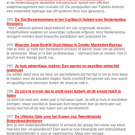
In de hedendaagse stedelijke infrastructuur speelt een efficiënt
watermanagement een cruciale rol. De pompputten van Fabiton leveren
een essentiële bijdrage aan dit systeem door hun geavance..
203:
De Top Bestemmingen in het Caribisch Gebied voor Nederlandse
Reizigers
Het Caribisch gebied staat bekend om zijn ongerepte stranden,
kristalheldere wateren en levendige culturele erfgoed. Voor Nederlandse
reizigers vormen deze tropische paradijzen een populaire be..
204:
Waarom Jouw Bedrijf Onzichtbaar Is Zonder Marketing Bureau
Stel je voor: je hebt een fantastisch product of dienst, klaar om de wereld
te veroveren. Maar er is één probleempje – niemand kan je vinden. Het is
alsof je een feestje geeft, ma..
205:
Je huis winterklaar maken: Een warme en gezellige wintertijd
tegemoet
De winter staat voor de deur, en dat betekent dat het tijd is om je huis klaar
te maken voor de koudere dagen. Niets overtreft het gevoel van een warm
en gezellig huis wanneer buiten de sneeuw valt e..
206:
Zo zorg je ervoor dat je nooit meer kabels uit de knoop hoeft te
halen
Je kent het vast wel, ieder jaar is het weer raak. Je wilt je huis in kerstsfeer
brengen, maar voordat je daaraan kunt beginnen ben je eerst een uur
bezig met het uit de war halen van de kerstverlicht..
207:
De Ultieme Gids voor het Kopen van Tweedehands
Buitenboordmotoren
Ben je een watersportliefhebber of iemand die graag het ruime sop kiest
met een zeil- of speedboot? Dan weet je hoe belangrijk een betrouwbare
buitenboordmotor is voor je vaarervaring. Maar een nieuwe..