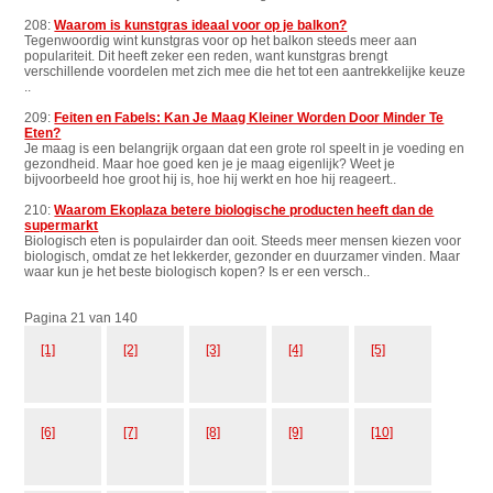
208:
Waarom is kunstgras ideaal voor op je balkon?
Tegenwoordig wint kunstgras voor op het balkon steeds meer aan
populariteit. Dit heeft zeker een reden, want kunstgras brengt
verschillende voordelen met zich mee die het tot een aantrekkelijke keuze
..
209:
Feiten en Fabels: Kan Je Maag Kleiner Worden Door Minder Te
Eten?
Je maag is een belangrijk orgaan dat een grote rol speelt in je voeding en
gezondheid. Maar hoe goed ken je je maag eigenlijk? Weet je
bijvoorbeeld hoe groot hij is, hoe hij werkt en hoe hij reageert..
210:
Waarom Ekoplaza betere biologische producten heeft dan de
supermarkt
Biologisch eten is populairder dan ooit. Steeds meer mensen kiezen voor
biologisch, omdat ze het lekkerder, gezonder en duurzamer vinden. Maar
waar kun je het beste biologisch kopen? Is er een versch..
Pagina 21 van 140
[1]
[2]
[3]
[4]
[5]
[6]
[7]
[8]
[9]
[10]