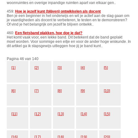
woonruimtes en overige inpandige ruimten apart van elkaar gen..
459:
Hoe je jezelf kunt (blijven) ontwikkelen als docent
Ben je een beginner in het onderwijs en wil je actief aan de slag gaan om
je vaardigheden als docent te verbeteren, te testen en te demonstreren?
Of vind je het belangrijk om jezelf te blijven ontwikk..
460:
Een fietsband plakken, hoe doe je dat?
Het komt vaak voor, een lekke band. Dit betekent dat de band geplakt
moet worden. Voor sommige een eitje en voor de ander hoge wiskunde. In
dit artikel ga ik stapsgewijs uitleggen hoe jij je band kunt..
Pagina 46 van 140
[1]
[2]
[3]
[4]
[5]
[6]
[7]
[8]
[9]
[10]
[11]
[12]
[13]
[14]
[15]
[16]
[17]
[18]
[19]
[20]