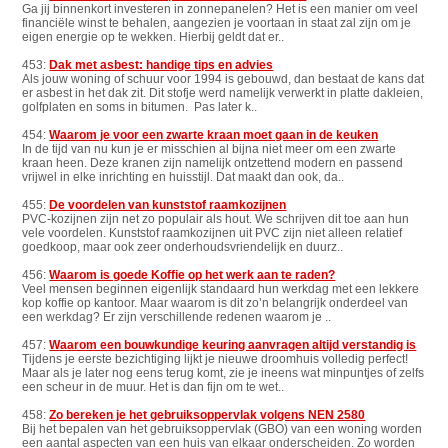
Ga jij binnenkort investeren in zonnepanelen? Het is een manier om veel
financiële winst te behalen, aangezien je voortaan in staat zal zijn om je
eigen energie op te wekken. Hierbij geldt dat er..
453:
Dak met asbest: handige tips en advies
Als jouw woning of schuur voor 1994 is gebouwd, dan bestaat de kans dat
er asbest in het dak zit. Dit stofje werd namelijk verwerkt in platte dakleien,
golfplaten en soms in bitumen. Pas later k..
454:
Waarom je voor een zwarte kraan moet gaan in de keuken
In de tijd van nu kun je er misschien al bijna niet meer om een zwarte
kraan heen. Deze kranen zijn namelijk ontzettend modern en passend
vrijwel in elke inrichting en huisstijl. Dat maakt dan ook, da..
455:
De voordelen van kunststof raamkozijnen
PVC-kozijnen zijn net zo populair als hout. We schrijven dit toe aan hun
vele voordelen. Kunststof raamkozijnen uit PVC zijn niet alleen relatief
goedkoop, maar ook zeer onderhoudsvriendelijk en duurz..
456:
Waarom is goede Koffie op het werk aan te raden?
Veel mensen beginnen eigenlijk standaard hun werkdag met een lekkere
kop koffie op kantoor. Maar waarom is dit zo’n belangrijk onderdeel van
een werkdag? Er zijn verschillende redenen waarom je ..
457:
Waarom een bouwkundige keuring aanvragen altijd verstandig is
Tijdens je eerste bezichtiging lijkt je nieuwe droomhuis volledig perfect!
Maar als je later nog eens terug komt, zie je ineens wat minpuntjes of zelfs
een scheur in de muur. Het is dan fijn om te wet..
458:
Zo bereken je het gebruiksoppervlak volgens NEN 2580
Bij het bepalen van het gebruiksoppervlak (GBO) van een woning worden
een aantal aspecten van een huis van elkaar onderscheiden. Zo worden