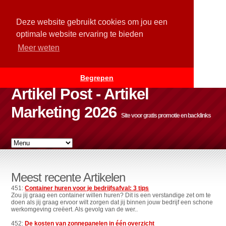
Deze website gebruikt cookies om jou een
optimale website ervaring te bieden
Meer weten
Begrepen
Artikel Post - Artikel
Marketing 2026
Site voor gratis promotie en backlinks
Meest recente Artikelen
451:
Container huren voor je bedrijfsafval: 3 tips
Zou jij graag een container willen huren? Dit is een verstandige zet om te
doen als jij graag ervoor wilt zorgen dat jij binnen jouw bedrijf een schone
werkomgeving creëert. Als gevolg van de wer..
452:
De kosten van zonnepanelen in één overzicht