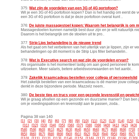
375:
Wat zijn de voordelen van een 3G of 4G portofoon?
Wil je een 3G of 4G portofoon kopen? Dan is het handig om eerst de 
een 3G of 4G portofoon is dat je deze portofoon overal kunt ..
376:
De juiste massagestoel kopen: Waarom het belangrijk is om m
Massagestoelen kunnen namelijk best duur zijn en je wilt natuurlijk nie
Daarom is het belangrijk om de stoelen uit te pro..
377:
Strip Lips behandeling is de nieuwe trend
Als het gaat om het verbeteren van het uiterlijk van je lippen, zijn er 
behandelingen op dit moment is de Strip Lips filler behandelin..
378:
Wat is Executive search en wat zijn de voordelen ervan?
Als organisatie is het momenteel lastig om aan goed personeel te ko
uitzoeken. Meer salaris, betere arbeidsvoorwaarden en het aanbi..
379:
Zakelijk kraamcadeau bestellen voor collega of personeelslid
Het zakelijk bestellen van een kraamcadeau is dé manier jouw colleg
denkt in deze bijzondere periode. Mazzelz neem..
380:
De beste tips en trucs voor een gezonde levensstijl en gewich
Wil je graag afvallen op een gezonde en duurzame manier? Dan ben je h
om je voedingspatroon en levensstijl aan te passen, zoda..
Pagina 38 van 140
[1]
[2]
[3]
[4]
[5]
[6]
[7]
[8]
[9]
[10]
[11]
[12]
[13]
[14]
[15]
[
[31]
[32]
[33]
[34]
[35]
[36]
[37]
[38]
[39]
[40]
[41]
[42]
[43]
[58]
[59]
[60]
[61]
[62]
[63]
[64]
[65]
[66]
[67]
[68]
[69]
[70]
[85]
[86]
[87]
[88]
[89]
[90]
[91]
[92]
[93]
[94]
[95]
[96]
[97]
[110]
[111]
[112]
[113]
[114]
[115]
[116]
[117]
[118]
[119]
[120]