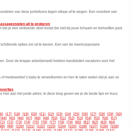
voordelen van deze portofoons tegen elkaar af te wegen. Een voordeel van
assagestoelen uit te proberen
t dat je een verkeerde stoel koopt die niet bij jouw lichaam en behoeften past.
verschillende opties om uit te kiezen. Een van de meest populaire
men. Door de krappe arbeidsmarkt hebben kandidaten vacatures voor het
a of medewerker’s baby te verwelkomen en hen te laten weten dat je aan ze
tsverlies
ier aan het juiste adres. In deze blog geven we je de beste tips en trucs
16]
[17]
[18]
[19]
[20]
[21]
[22]
[23]
[24]
[25]
[26]
[27]
[28]
[29]
[30]
[44]
[45]
[46]
[47]
[48]
[49]
[50]
[51]
[52]
[53]
[54]
[55]
[56]
[57]
[71]
[72]
[73]
[74]
[75]
[76]
[77]
[78]
[79]
[80]
[81]
[82]
[83]
[84]
[98]
[99]
[100]
[101]
[102]
[103]
[104]
[105]
[106]
[107]
[108]
[109]
[121]
[122]
[123]
[124]
[125]
[126]
[127]
[128]
[129]
[130]
[131]