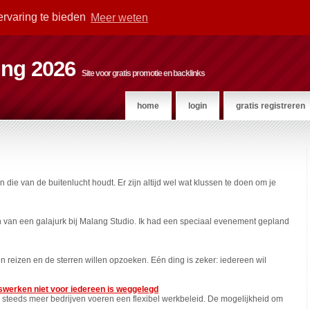
ervaring te bieden
Meer weten
ting 2026
Site voor gratis promotie en backlinks
home
login
gratis registreren
n die van de buitenlucht houdt. Er zijn altijd wel wat klussen te doen om je
en van een galajurk bij Malang Studio. Ik had een speciaal evenement gepland
 reizen en de sterren willen opzoeken. Eén ding is zeker: iedereen wil
werken niet voor iedereen is weggelegd
n steeds meer bedrijven voeren een flexibel werkbeleid. De mogelijkheid om