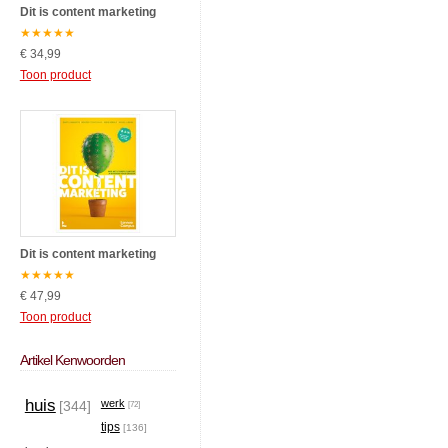
Dit is content marketing
★
★
★
★
★
€ 34,99
Toon product
Dit is content marketing
★
★
★
★
★
€ 47,99
Toon product
Artikel Kenwoorden
huis
werk
[344]
[72]
tips
[136]