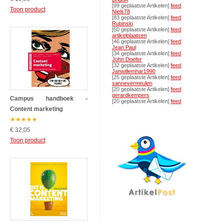
[99 geplaatste Artikelen]
feed
Toon product
Niels78
[83 geplaatste Artikelen]
feed
Rubinski
[50 geplaatste Artikelen]
feed
artikelplaatsen
[46 geplaatste Artikelen]
feed
Jean Paul
[34 geplaatste Artikelen]
feed
John Doefer
[32 geplaatste Artikelen]
feed
Janwillemhar1990
[25 geplaatste Artikelen]
feed
sannevermeulen
[20 geplaatste Artikelen]
feed
gerardkempers
Campus handboek -
[20 geplaatste Artikelen]
feed
Content marketing
★
★
★
★
★
€ 32,05
Toon product