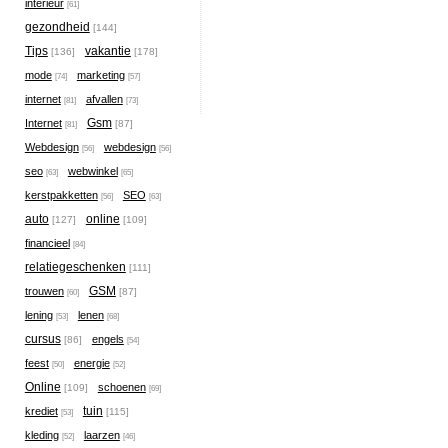
interieur
[61]
gezondheid
[144]
Tips
vakantie
[136]
[178]
mode
marketing
[74]
[57]
internet
afvallen
[81]
[73]
Gsm
Internet
[87]
[81]
Webdesign
webdesign
[56]
[56]
seo
webwinkel
[63]
[65]
kerstpakketten
SEO
[56]
[63]
auto
online
[127]
[109]
financieel
[84]
relatiegeschenken
[111]
GSM
trouwen
[87]
[60]
lening
lenen
[53]
[68]
cursus
engels
[86]
[54]
feest
energie
[50]
[52]
Online
schoenen
[109]
[69]
tuin
krediet
[115]
[53]
kleding
laarzen
[52]
[46]