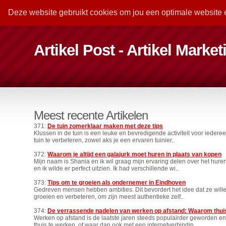
Deze website gebruikt cookies om jou een optimale website 
Artikel Post - Artikel Marke
Meest recente Artikelen
371:
De tuin zomerklaar maken met deze tips
Klussen in de tuin is een leuke en bevredigende activiteit voor iederee
tuin te verbeteren, zowel aks je een ervaren tuinier..
372:
Waarom je altijd een galajurk moet huren in plaats van kopen
Mijn naam is Shania en ik wil graag mijn ervaring delen over het hur
en ik wilde er perfect uitzien. Ik had verschillende wi..
373:
Tips om te groeien als ondernemer in Eindhoven
Gedreven mensen hebben ambities. Dit bevordert het idee dat ze willen
groeien en verbeteren, om zijn meest authentieke zelf..
374:
De verrassende nadelen van werken op afstand: Waarom thuis
Werken op afstand is de laatste jaren steeds populairder geworden e
thuis te werken, of waar dan ook met een internetverbindin..