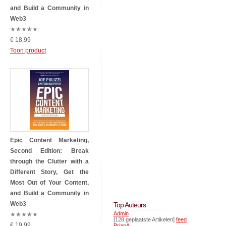
and Build a Community in
Web3
★
★
★
★
★
€ 18,99
Toon product
Epic Content Marketing,
Second Edition: Break
through the Clutter with a
Different Story, Get the
Most Out of Your Content,
and Build a Community in
Web3
Top Auteurs
Admin
★
★
★
★
★
[128 geplaatste Artikelen]
feed
€ 19,99
BrianA