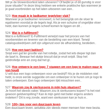
Wil je de blowerdoortest laten utvoeren? Of twijfel je of dit gunstig is voor
jouw situatie? In deze blog hebben we enkele praktische tips wanneer je
je gaat voorbreiden op het laten uitvoeren van een..
523:
Hoe maak je je badkamer tegelvloer vlak?
Wanneer je je badkamer renoveert, is het belangrijk om de vloer te
egaliseren voordat je de tegels legt. Als je een schuine of ongelijke vloer
hebt, dan kunnen je tegels scheef komen te liggen en dit ..
524:
Wat is e-fulfilment?
Wat is e-fulfilment? E-Fulfilment verwijst naar het proces van het
voorbereiden en leveren van de bestelling van een klant. Terwijl
catalogusbedrijven zelf zijn uitgerust voor de afhandeling, besteden..
525:
Hoe een taart bakken?
Snijd een gat ter grootte van het rolletje, zodat het iets dieper ligt dan
de taart is. Bewaar het stukje biscuit dat je eruit snijdt. Stop het
geldrolletje erin en zorg dat het gl..
526:
Hoe ontwerp je een logo: 7 stappen om een logo te maken waar je
van houdt
U wilt dus een logo ontwerpen voor uw bedrijf? Als je de middelen niet
hebt, is onze eerste suggestie om een ontwerper in te huren om je logo te
laten ontwerpen. Een logo ontwerpen lijkt misschien een..
527:
Waarom zou ik sierkussens in mijn huis plaatsen?
Je hoort het steeds vaker. Waarom zou ik sierkussens kopen? Is het niet
gewoon geldverspilling? Kan ik mijn geld niet beter ergens anders
insteken? Dit is erg zonde, want een sierkussen kan je huis e..
528:
100+ tips voor een duurzaam leven
Een duurzaam leven, gelukkig zijn steeds meer mensen hier mee bezig.