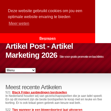
Deze website gebruikt cookies om jou een
optimale website ervaring te bieden
Meer weten
Begrepen
Artikel Post - Artikel
Marketing 2026
Site voor gratis promotie en backlinks
Meest recente Artikelen
521:
Black Friday aanbiedingen bordspellen
In Nederland houden wij van gezelschapsspellen die je aan tafel speelt.
En op dit moment zijn de beste bordspellen te koop met en leuke en fixe
korting. Er is ook totaal geen gebrek aan keuze wat betr..
522:
Tips wanneer je een blowerdoortest laat uitvoeren