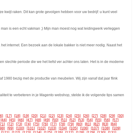
e kwijt raken. Dit kan grote gevolgen hebben voor uw bedrijf: u kunt veel
an is een echt vakman ;) Mijn man moest nog wat leidingwerk verleggen
het internet. Een bezoek aan de lokale bakker is niet meer nodig. Naast het
n slechte periode die we het liefst ver achter ons laten. Het is in de moderne
1980 bezig met de productie van meubelen. Wij zijn vanaf dat jaar flink
aliteit te verbeteren in je Magento webshop, stelde ik de volgende tips samen
16]
[17]
[18]
[19]
[20]
[21]
[22]
[23]
[24]
[25]
[26]
[27]
[28]
[29]
[30]
[44]
[45]
[46]
[47]
[48]
[49]
[50]
[51]
[52]
[53]
[54]
[55]
[56]
[57]
[71]
[72]
[73]
[74]
[75]
[76]
[77]
[78]
[79]
[80]
[81]
[82]
[83]
[84]
[98]
[99]
[100]
[101]
[102]
[103]
[104]
[105]
[106]
[107]
[108]
[109]
[121]
[122]
[123]
[124]
[125]
[126]
[127]
[128]
[129]
[130]
[131]