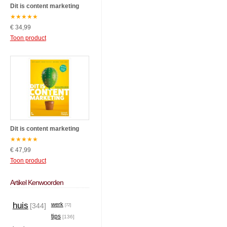
Dit is content marketing
★
★
★
★
★
€ 34,99
Toon product
Dit is content marketing
★
★
★
★
★
€ 47,99
Toon product
Artikel Kenwoorden
huis
werk
[344]
[72]
tips
[136]