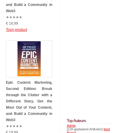
and Build a Community in
Web3
★
★
★
★
★
€ 18,99
Toon product
Epic Content Marketing,
Second Edition: Break
through the Clutter with a
Different Story, Get the
Most Out of Your Content,
and Build a Community in
Web3
Top Auteurs
Admin
★
★
★
★
★
[128 geplaatste Artikelen]
feed
€ 19,99
BrianA