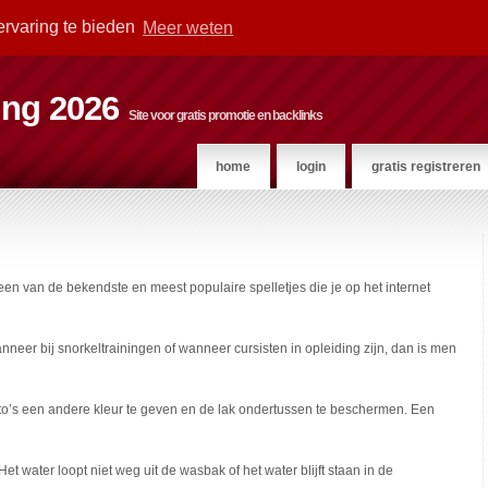
ervaring te bieden
Meer weten
ting 2026
Site voor gratis promotie en backlinks
home
login
gratis registreren
een van de bekendste en meest populaire spelletjes die je op het internet
nneer bij snorkeltrainingen of wanneer cursisten in opleiding zijn, dan is men
 auto’s een andere kleur te geven en de lak ondertussen te beschermen. Een
et water loopt niet weg uit de wasbak of het water blijft staan in de