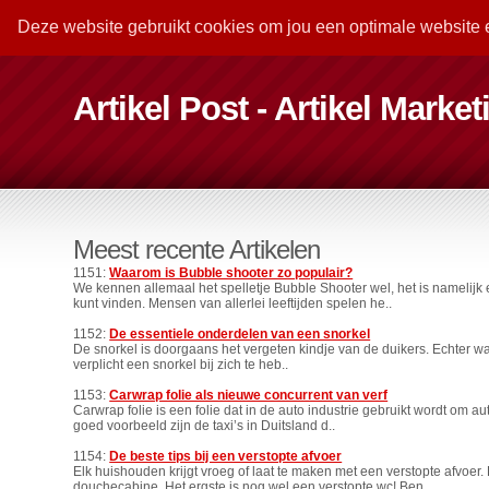
Deze website gebruikt cookies om jou een optimale website 
Artikel Post - Artikel Marke
Meest recente Artikelen
1151:
Waarom is Bubble shooter zo populair?
We kennen allemaal het spelletje Bubble Shooter wel, het is namelijk 
kunt vinden. Mensen van allerlei leeftijden spelen he..
1152:
De essentiele onderdelen van een snorkel
De snorkel is doorgaans het vergeten kindje van de duikers. Echter wa
verplicht een snorkel bij zich te heb..
1153:
Carwrap folie als nieuwe concurrent van verf
Carwrap folie is een folie dat in de auto industrie gebruikt wordt om
goed voorbeeld zijn de taxi’s in Duitsland d..
1154:
De beste tips bij een verstopte afvoer
Elk huishouden krijgt vroeg of laat te maken met een verstopte afvoer. H
douchecabine. Het ergste is nog wel een verstopte wc! Ben ..