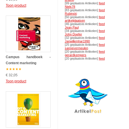
[99 geplaatste Artikelen]
feed
Toon product
Niels78
[83 geplaatste Artikelen]
feed
Rubinski
[50 geplaatste Artikelen]
feed
artikelplaatsen
[46 geplaatste Artikelen]
feed
Jean Paul
[34 geplaatste Artikelen]
feed
John Doefer
[32 geplaatste Artikelen]
feed
Janwillemhar1990
[25 geplaatste Artikelen]
feed
sannevermeulen
[20 geplaatste Artikelen]
feed
gerardkempers
Campus handboek -
[20 geplaatste Artikelen]
feed
Content marketing
★
★
★
★
★
€ 32,05
Toon product