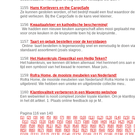
1155:
Hans Kortlevers en the CargoSafe
Ze kunnen gestolen worden, of het bedrijf maakt een fout waardoor dez
geld verliezen. Bij the CargoSafe is de kans veel kleiner..
1156:
Kwaaitaalvloer en kathodische bescherming!
We hadden een nieuwe keuken aangeschaft alles mooi geplaatst me m
voor onze keuken in de kruipruimte toen hij de kruipruimte..
1157:
Taart en gebak bestellen voor de kerstdagen
Online taart bestellen is tegenwoordig snel en eenvoudig te doen via 
standaard assortiment (zoals slagroo..
1158:
Het Hakenkruis (Swastika) een Heilig Teken?
Het hakenkruis, we kennen dit teken allemaal. Het herinnert ons aan ee
tijd een symbool van het kwaad te noemen. Maar juis..
1159:
Rofra Home, de mooiste meubelen van Nederland!
Rofra Home, de mooiste meubelen van Nederland! Rofra Home is vanaf 
uitgebreid. We hebben een unieke en uitgebreide collectie meu..
1160:
Klantloyaliteit verbeteren in een Magento webshop
Een webwinkel is nooit compleet zonder loyale klanten. Om je klantloy
in het dit artikel. 1. Plaats online feedback op je M..
Pagina 116 van 140
[1]
[2]
[3]
[4]
[5]
[6]
[7]
[8]
[9]
[10]
[11]
[12]
[13]
[14]
[15]
[
[31]
[32]
[33]
[34]
[35]
[36]
[37]
[38]
[39]
[40]
[41]
[42]
[43]
[58]
[59]
[60]
[61]
[62]
[63]
[64]
[65]
[66]
[67]
[68]
[69]
[70]
[85]
[86]
[87]
[88]
[89]
[90]
[91]
[92]
[93]
[94]
[95]
[96]
[97]
[110]
[111]
[112]
[113]
[114]
[115]
[116]
[117]
[118]
[119]
[120]