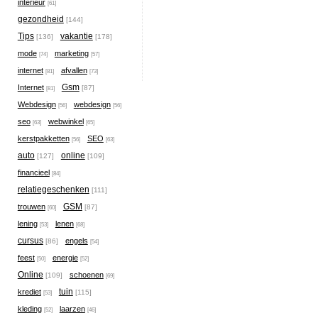
interieur
[61]
gezondheid
[144]
Tips
vakantie
[136]
[178]
mode
marketing
[74]
[57]
internet
afvallen
[81]
[73]
Gsm
Internet
[87]
[81]
Webdesign
webdesign
[56]
[56]
seo
webwinkel
[63]
[65]
kerstpakketten
SEO
[56]
[63]
auto
online
[127]
[109]
financieel
[84]
relatiegeschenken
[111]
GSM
trouwen
[87]
[60]
lening
lenen
[53]
[68]
cursus
engels
[86]
[54]
feest
energie
[50]
[52]
Online
schoenen
[109]
[69]
tuin
krediet
[115]
[53]
kleding
laarzen
[52]
[46]