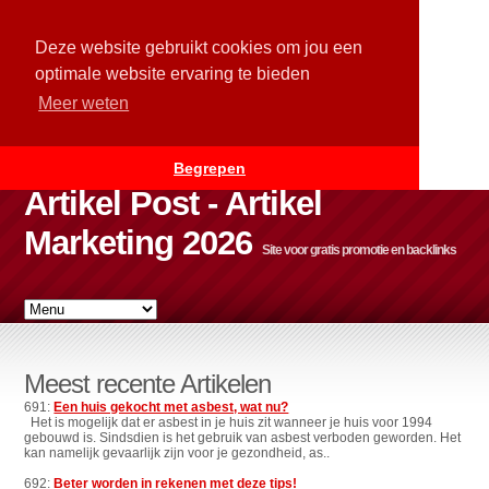
Deze website gebruikt cookies om jou een
optimale website ervaring te bieden
Meer weten
Begrepen
Artikel Post - Artikel
Marketing 2026
Site voor gratis promotie en backlinks
Meest recente Artikelen
691:
Een huis gekocht met asbest, wat nu?
Het is mogelijk dat er asbest in je huis zit wanneer je huis voor 1994
gebouwd is. Sindsdien is het gebruik van asbest verboden geworden. Het
kan namelijk gevaarlijk zijn voor je gezondheid, as..
692:
Beter worden in rekenen met deze tips!