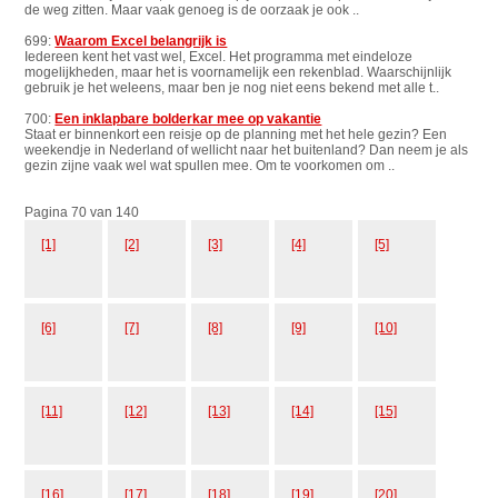
de weg zitten. Maar vaak genoeg is de oorzaak je ook ..
699:
Waarom Excel belangrijk is
Iedereen kent het vast wel, Excel. Het programma met eindeloze
mogelijkheden, maar het is voornamelijk een rekenblad. Waarschijnlijk
gebruik je het weleens, maar ben je nog niet eens bekend met alle t..
700:
Een inklapbare bolderkar mee op vakantie
Staat er binnenkort een reisje op de planning met het hele gezin? Een
weekendje in Nederland of wellicht naar het buitenland? Dan neem je als
gezin zijne vaak wel wat spullen mee. Om te voorkomen om ..
Pagina 70 van 140
[1]
[2]
[3]
[4]
[5]
[6]
[7]
[8]
[9]
[10]
[11]
[12]
[13]
[14]
[15]
[16]
[17]
[18]
[19]
[20]