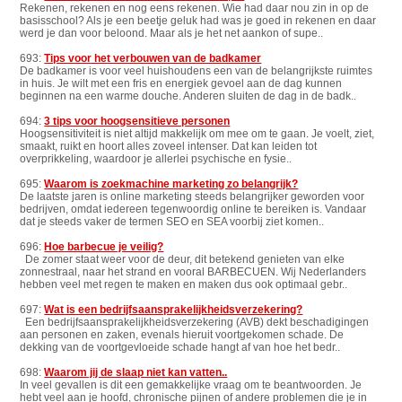
Rekenen, rekenen en nog eens rekenen. Wie had daar nou zin in op de
basisschool? Als je een beetje geluk had was je goed in rekenen en daar
werd je dan voor beloond. Maar als je het net aankon of supe..
693:
Tips voor het verbouwen van de badkamer
De badkamer is voor veel huishoudens een van de belangrijkste ruimtes
in huis. Je wilt met een fris en energiek gevoel aan de dag kunnen
beginnen na een warme douche. Anderen sluiten de dag in de badk..
694:
3 tips voor hoogsensitieve personen
Hoogsensitiviteit is niet altijd makkelijk om mee om te gaan. Je voelt, ziet,
smaakt, ruikt en hoort alles zoveel intenser. Dat kan leiden tot
overprikkeling, waardoor je allerlei psychische en fysie..
695:
Waarom is zoekmachine marketing zo belangrijk?
De laatste jaren is online marketing steeds belangrijker geworden voor
bedrijven, omdat iedereen tegenwoordig online te bereiken is. Vandaar
dat je steeds vaker de termen SEO en SEA voorbij ziet komen..
696:
Hoe barbecue je veilig?
De zomer staat weer voor de deur, dit betekend genieten van elke
zonnestraal, naar het strand en vooral BARBECUEN. Wij Nederlanders
hebben veel met regen te maken en maken dus ook optimaal gebr..
697:
Wat is een bedrijfsaansprakelijkheidsverzekering?
Een bedrijfsaansprakelijkheidsverzekering (AVB) dekt beschadigingen
aan personen en zaken, evenals hieruit voortgekomen schade. De
dekking van de voortgevloeide schade hangt af van hoe het bedr..
698:
Waarom jij de slaap niet kan vatten..
In veel gevallen is dit een gemakkelijke vraag om te beantwoorden. Je
hebt veel aan je hoofd, chronische pijnen of andere problemen die je in