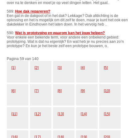
over na te denken en moet je op veel dingen letten. Het gaat..
589:
Hoe dak repareren?
Een gat in de dakgoot of in het dak? Lekkage? Dak afdichting is de
oplossing en het is mogelijk om dit zelf te doen, maar je kunt het ook een
dakdekker in Eindhoven het laten doen. In het vervolg heb ..
590:
Wat is prototyping en waarom kan het jouw helpen?
Voor enkele een bekende term, voor andere een onbekend gebied:
prototyping. Wat is dat nu eigenlijk? En wat heb je nu precies aan zo’n
prototype? En kun je het beste zelf een prototype bouwen, o..
Pagina 59 van 140
[1]
[2]
[3]
[4]
[5]
[6]
[7]
[8]
[9]
[10]
[11]
[12]
[13]
[14]
[15]
[16]
[17]
[18]
[19]
[20]