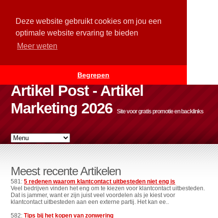
Deze website gebruikt cookies om jou een
optimale website ervaring te bieden
Meer weten
Begrepen
Artikel Post - Artikel
Marketing 2026
Site voor gratis promotie en backlinks
Meest recente Artikelen
581:
5 redenen waarom klantcontact uitbesteden niet eng is
Veel bedrijven vinden het eng om te kiezen voor klantcontact uitbesteden.
Dat is jammer, want er zijn juist veel voordelen als je kiest voor
klantcontact uitbesteden aan een externe partij. Het kan ee..
582:
Tips bij het kopen van zonwering