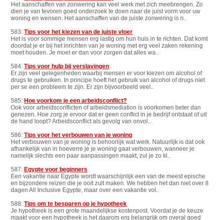
Het aanschaffen van zonwering kan veel werk met zich meebrengen. Zo
dien je van tevoren goed onderzoek te doen naar de juist vorm voor uw
woning en wensen. Het aanschaffen van de juiste zonwering is n..
583:
Tips voor het kiezen van de juiste vloer
Het is voor sommige mensen erg lastig om hun huis in te richten. Dat komt
doordat je er bij het inrichten van je woning met erg veel zaken rekening
moet houden. Je moet er dan voor zorgen dat alles wa..
584:
Tips voor hulp bij verslavingen
Er zijn veel gelegenheden waarbij mensen er voor kiezen om alcohol of
drugs te gebruiken. In principe hoeft het gebruik van alcohol of drugs niet
per se een probleem te zijn. Er zijn bijvoorbeeld veel..
585:
Hoe voorkom je een arbeidsconflict?
Ook voor arbeidsconflicten of arbeidsmediation is voorkomen beter dan
genezen. Hoe zorg je ervoor dat er geen conflict in je bedrijf ontstaat of uit
de hand loopt? Arbeidsconflict als gevolg van onvol..
586:
Tips voor het verbouwen van je woning
Het verbouwen van je woning is behoorlijk wat werk. Natuurlijk is dat ook
afhankelijk van in hoeverre je je woning gaat verbouwen, wanneer je
namelijk slechts een paar aanpassingen maakt, zul je zo kl..
587:
Egypte voor beginners
Een vakantie naar Egypte wordt waarschijnlijk een van de meest epische
en bijzondere reizen die je ooit zult maken. We hebben het dan niet over 8
dagen All Inclusive Egypte, maar over een vakantie vol..
588:
Tips om te besparen op je hypotheek
Je hypotheek is een grote maandelijkse kostenpost. Voordat je de keuze
maakt voor een hypotheek is het daarom erg belangrijk om overal goed