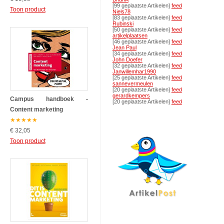
[99 geplaatste Artikelen]
feed
Toon product
Niels78
[83 geplaatste Artikelen]
feed
Rubinski
[50 geplaatste Artikelen]
feed
artikelplaatsen
[46 geplaatste Artikelen]
feed
Jean Paul
[34 geplaatste Artikelen]
feed
John Doefer
[32 geplaatste Artikelen]
feed
Janwillemhar1990
[25 geplaatste Artikelen]
feed
sannevermeulen
[20 geplaatste Artikelen]
feed
gerardkempers
Campus handboek -
[20 geplaatste Artikelen]
feed
Content marketing
★
★
★
★
★
€ 32,05
Toon product