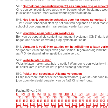
545:
Op zoek naar een webdesigner? Lees dan deze drie waardevoll
Of je een compleet nieuwe website wil bouwen of een bestaande websit
jouw online succes. Maar welke webdesigner is de ideaal ..
546:
Hoe kies ik een goede schooltas voor het nieuwe schooljaar?
Het nieuwe schooljaar staat op het punt van beginnen en daar moet
school of doorgegaan zijn naar een jaar verder kan voor ..
547:
Voordelen en nadelen van Wordpress
Eén van de populairste content management systemen (CMS) dat is W
begon ooit als een eenvoudig blog-systeem dat op de..
548:
Vergader je veel? Hier wat tips om het efficiënter te laten verl
Vergaderen en het bedrijfsleven gaan samen. Tegenwoordig vindt het ver
aan? Onderstaand artikel geeft tips om je verga..
549:
Website laten maken
Website laten maken...wat heb je nodig? Wanneer je een website wil 
dit artikel kom je erachter wat je precies nodig hebt voor..
550:
Pakket met spoed naar Alicante verzenden
Er zijn meerdere redenen te bedenken waarom jij vanuit Nederland met
jouw zoon de sleutel vergeten van de flat? Of is heeft jouw..
Pagina 55 van 140
[1]
[2]
[3]
[4]
[5]
[6]
[7]
[8]
[9]
[10]
[11]
[12]
[13]
[14]
[15]
[
[31]
[32]
[33]
[34]
[35]
[36]
[37]
[38]
[39]
[40]
[41]
[42]
[43]
[58]
[59]
[60]
[61]
[62]
[63]
[64]
[65]
[66]
[67]
[68]
[69]
[70]
[85]
[86]
[87]
[88]
[89]
[90]
[91]
[92]
[93]
[94]
[95]
[96]
[97]
[110]
[111]
[112]
[113]
[114]
[115]
[116]
[117]
[118]
[119]
[120]