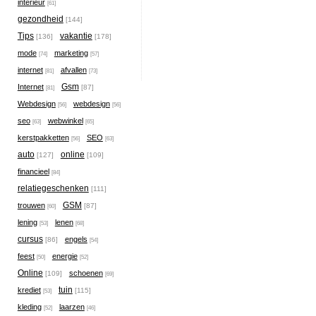
interieur
[61]
gezondheid
[144]
Tips
vakantie
[136]
[178]
mode
marketing
[74]
[57]
internet
afvallen
[81]
[73]
Gsm
Internet
[87]
[81]
Webdesign
webdesign
[56]
[56]
seo
webwinkel
[63]
[65]
kerstpakketten
SEO
[56]
[63]
auto
online
[127]
[109]
financieel
[84]
relatiegeschenken
[111]
GSM
trouwen
[87]
[60]
lening
lenen
[53]
[68]
cursus
engels
[86]
[54]
feest
energie
[50]
[52]
Online
schoenen
[109]
[69]
tuin
krediet
[115]
[53]
kleding
laarzen
[52]
[46]