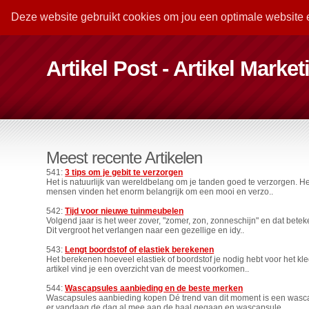
Deze website gebruikt cookies om jou een optimale website 
Artikel Post - Artikel Marke
Meest recente Artikelen
541:
3 tips om je gebit te verzorgen
Het is natuurlijk van wereldbelang om je tanden goed te verzorgen. He
mensen vinden het enorm belangrijk om een mooi en verzo..
542:
Tijd voor nieuwe tuinmeubelen
Volgend jaar is het weer zover, "zomer, zon, zonneschijn" en dat betek
Dit vergroot het verlangen naar een gezellige en idy..
543:
Lengt boordstof of elastiek berekenen
Het berekenen hoeveel elastiek of boordstof je nodig hebt voor het kle
artikel vind je een overzicht van de meest voorkomen..
544:
Wascapsules aanbieding en de beste merken
Wascapsules aanbieding kopen Dé trend van dit moment is een wasc
er vandaag de dag al mee aan de haal gegaan en wascapsule..