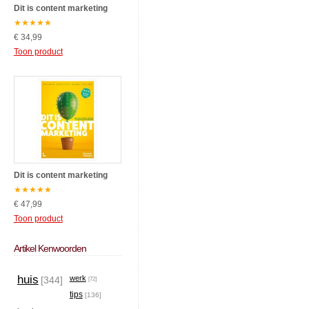
Dit is content marketing
★
★
★
★
★
€ 34,99
Toon product
Dit is content marketing
★
★
★
★
★
€ 47,99
Toon product
Artikel Kenwoorden
huis
werk
[344]
[72]
tips
[136]