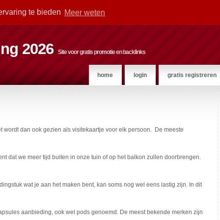
ervaring te bieden
Meer weten
ting 2026
Site voor gratis promotie en backlinks
home
login
gratis registreren
t wordt dan ook gezien als visitekaartje voor elk persoon. De meeste
ent dat we meer tijd buiten in onze tuin of op het balkon zullen doorbrengen.
dingstuk wat je aan het maken bent, kan soms nog wel eens lastig zijn. In dit
apsules aanbieding, ook wel pods genoemd. De meest bekende merken zijn