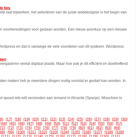
e tips
e laat bijwerken, het selecteren van de juiste webdesigner is het begin van
en voorbereidingen voor gedaan worden. Een nieuw avontuur op een nieuwe
ordpress en dat is vanwege de vele voordelen van dit systeem. Wordpress
open
gaderen veelal digitaal plaats. Maar hoe pak je dit efficiënt en doeltreffend
laten maken heb je meerdere dingen nodig voordat er gestart kan worden. In
 spoed iets wilt verzenden aan iemand in Alicante (Spanje). Misschien is
16]
[17]
[18]
[19]
[20]
[21]
[22]
[23]
[24]
[25]
[26]
[27]
[28]
[29]
[30]
[44]
[45]
[46]
[47]
[48]
[49]
[50]
[51]
[52]
[53]
[54]
[55]
[56]
[57]
[71]
[72]
[73]
[74]
[75]
[76]
[77]
[78]
[79]
[80]
[81]
[82]
[83]
[84]
[98]
[99]
[100]
[101]
[102]
[103]
[104]
[105]
[106]
[107]
[108]
[109]
[121]
[122]
[123]
[124]
[125]
[126]
[127]
[128]
[129]
[130]
[131]