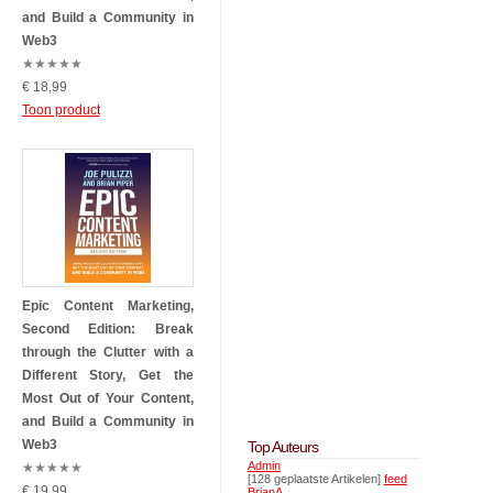
and Build a Community in
Web3
★
★
★
★
★
€ 18,99
Toon product
Epic Content Marketing,
Second Edition: Break
through the Clutter with a
Different Story, Get the
Most Out of Your Content,
and Build a Community in
Web3
Top Auteurs
Admin
★
★
★
★
★
[128 geplaatste Artikelen]
feed
€ 19,99
BrianA