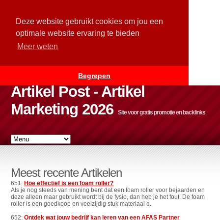
Deze website gebruikt cookies om jou een
optimale website ervaring te bieden
Meer weten
Begrepen
Artikel Post - Artikel
Marketing 2026
Site voor gratis promotie en backlinks
Meest recente Artikelen
651:
Hoe effectief is een foam roller?
Als je nog steeds van mening bent dat een foam roller voor bejaarden en
deze alleen maar gebruikt wordt bij de fysio, dan heb je het fout. De foam
roller is een goedkoop en veelzijdig stuk materiaal d..
652:
Ontdek wat jouw bedrijf kan leren van een AFAS Partner