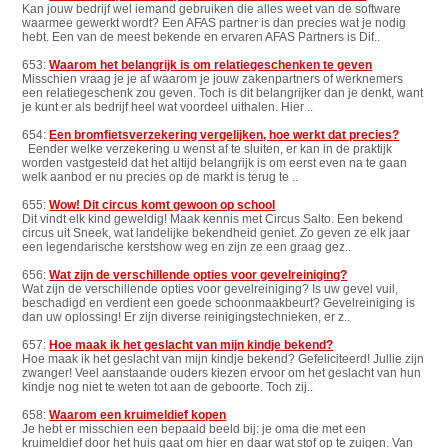
Kan jouw bedrijf wel iemand gebruiken die alles weet van de software
waarmee gewerkt wordt? Een AFAS partner is dan precies wat je nodig
hebt. Een van de meest bekende en ervaren AFAS Partners is Dif..
653:
Waarom het belangrijk is om relatiegeschenken te geven
Misschien vraag je je af waarom je jouw zakenpartners of werknemers
een relatiegeschenk zou geven. Toch is dit belangrijker dan je denkt, want
je kunt er als bedrijf heel wat voordeel uithalen. Hier ..
654:
Een bromfietsverzekering vergelijken, hoe werkt dat precies?
Eender welke verzekering u wenst af te sluiten, er kan in de praktijk
worden vastgesteld dat het altijd belangrijk is om eerst even na te gaan
welk aanbod er nu precies op de markt is terug te ..
655:
Wow! Dit circus komt gewoon op school
Dit vindt elk kind geweldig! Maak kennis met Circus Salto. Een bekend
circus uit Sneek, wat landelijke bekendheid geniet. Zo geven ze elk jaar
een legendarische kerstshow weg en zijn ze een graag gez..
656:
Wat zijn de verschillende opties voor gevelreiniging?
Wat zijn de verschillende opties voor gevelreiniging? Is uw gevel vuil,
beschadigd en verdient een goede schoonmaakbeurt? Gevelreiniging is
dan uw oplossing! Er zijn diverse reinigingstechnieken, er z..
657:
Hoe maak ik het geslacht van mijn kindje bekend?
Hoe maak ik het geslacht van mijn kindje bekend? Gefeliciteerd! Jullie zijn
zwanger! Veel aanstaande ouders kiezen ervoor om het geslacht van hun
kindje nog niet te weten tot aan de geboorte. Toch zij..
658:
Waarom een kruimeldief kopen
Je hebt er misschien een bepaald beeld bij: je oma die met een
kruimeldief door het huis gaat om hier en daar wat stof op te zuigen. Van