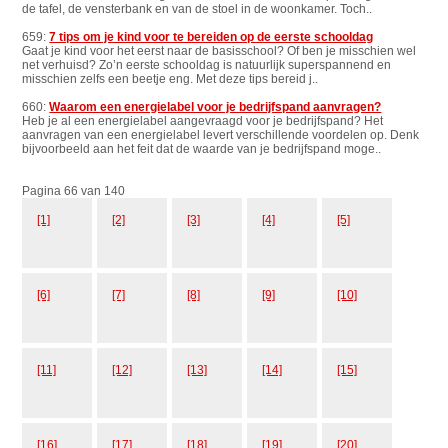
de tafel, de vensterbank en van de stoel in de woonkamer. Toch..
659:
7 tips om je kind voor te bereiden op de eerste schooldag
Gaat je kind voor het eerst naar de basisschool? Of ben je misschien wel
net verhuisd? Zo’n eerste schooldag is natuurlijk superspannend en
misschien zelfs een beetje eng. Met deze tips bereid j..
660:
Waarom een energielabel voor je bedrijfspand aanvragen?
Heb je al een energielabel aangevraagd voor je bedrijfspand? Het
aanvragen van een energielabel levert verschillende voordelen op. Denk
bijvoorbeeld aan het feit dat de waarde van je bedrijfspand moge..
Pagina 66 van 140
[1]
[2]
[3]
[4]
[5]
[6]
[7]
[8]
[9]
[10]
[11]
[12]
[13]
[14]
[15]
[16]
[17]
[18]
[19]
[20]