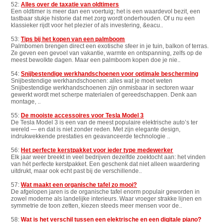
52:
Alles over de taxatie van oldtimers
Een oldtimer is meer dan een voertuig; het is een waardevol bezit, een
tastbaar stukje historie dat met zorg wordt onderhouden. Of u nu een
klassieker rijdt voor het plezier of als investering, &eacu..
53:
Tips bij het kopen van een palmboom
Palmbomen brengen direct een exotische sfeer in je tuin, balkon of terras.
Ze geven een gevoel van vakantie, warmte en ontspanning, zelfs op de
meest bewolkte dagen. Maar een palmboom kopen doe je nie..
54:
Snijbestendige werkhandschoenen voor optimale bescherming
Snijbestendige werkhandschoenen: alles wat je moet weten
Snijbestendige werkhandschoenen zijn onmisbaar in sectoren waar
gewerkt wordt met scherpe materialen of gereedschappen. Denk aan
montage, ..
55:
De mooiste accessoires voor Tesla Model 3
De Tesla Model 3 is een van de meest populaire elektrische auto’s ter
wereld — en dat is niet zonder reden. Met zijn elegante design,
indrukwekkende prestaties en geavanceerde technologie ..
56:
Het perfecte kerstpakket voor ieder type medewerker
Elk jaar weer breekt in veel bedrijven dezelfde zoektocht aan: het vinden
van hét perfecte kerstpakket. Een geschenk dat niet alleen waardering
uitdrukt, maar ook echt past bij de verschillende..
57:
Wat maakt een organische tafel zo mooi?
De afgelopen jaren is de organische tafel enorm populair geworden in
zowel moderne als landelijke interieurs. Waar vroeger strakke lijnen en
symmetrie de toon zetten, kiezen steeds meer mensen voor de..
58:
Wat is het verschil tussen een elektrische en een digitale piano?