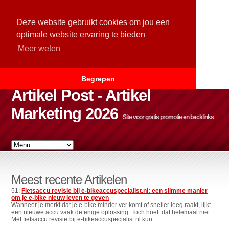
Deze website gebruikt cookies om jou een
optimale website ervaring te bieden
Meer weten
Begrepen
Artikel Post - Artikel
Marketing 2026
Site voor gratis promotie en backlinks
Meest recente Artikelen
51:
Fietsaccu revisie bij e-bikeaccuspecialist.nl: een slimme manier
om je e-bike nieuw leven te geven
Wanneer je merkt dat je e-bike minder ver komt of sneller leeg raakt, lijkt
een nieuwe accu vaak de enige oplossing. Toch hoeft dat helemaal niet.
Met fietsaccu revisie bij e-bikeaccuspecialist.nl kun..