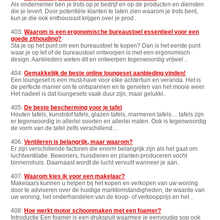
Als ondernemer ben je trots op je bedrijf en op de producten en diensten
die je levert. Door potentiële klanten te laten zien waarom je trots bent,
kun je die ook enthousiast krijgen over je prod..
403:
Waarom is een ergonomische bureaustoel essentieel voor een
goede zithouding?
Sta je op het punt om een bureaustoel te kopen? Dan is het eerste punt
waar je op let of de bureaustoel ontworpen is met een ergonomisch
design. Aanbieders weten dit en ontwerpen tegenwoordig vrijwel ..
404:
Gemakkelijk de beste online loungeset aanbieding vinden!
Een loungeset is een must-have voor elke achtertuin en veranda. Het is
de perfecte manier om te ontspannen en te genieten van het mooie weer.
Het nadeel is dat loungesets vaak duur zijn, maar gelukki..
405:
De beste bescherming voor je tafel
Houten tafels, kunststof tafels, glazen tafels, marmeren tafels… tafels zijn
er tegenwoordig in allerlei soorten en allerlei maten. Ook is tegenwoordig
de vorm van de tafel zelfs verschillend...
406:
Ventileren is belangrijk, maar waarom?
Er zijn verschillende factoren die enorm belangrijk zijn als het gaat om
luchtventilatie. Bewoners, huisdieren en planten produceren vocht
binnenshuis. Daarnaast wordt de lucht vervuilt wanneer je aan..
407:
Waarom kies ik voor een makelaar?
Makelaars kunnen u helpen bij het kopen en verkopen van uw woning
door te adviseren over de huidige marktomstandigheden, de waarde van
uw woning, het onderhandelen van de koop- of verkoopprijs en het ..
408:
Hoe werkt motor schoonmaken met een foamer?
Introductie Een foamer is een drukspuit waarmee je eenvoudig sop ook