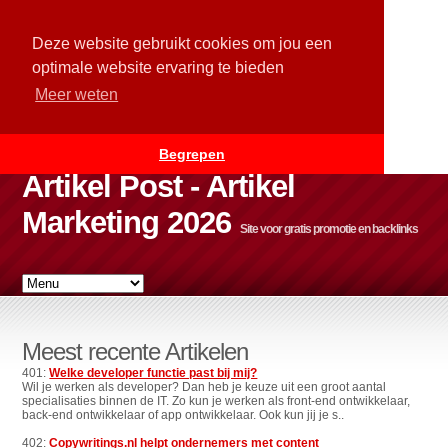
Deze website gebruikt cookies om jou een
optimale website ervaring te bieden
Meer weten
Begrepen
Artikel Post - Artikel
Marketing 2026
Site voor gratis promotie en backlinks
Meest recente Artikelen
401:
Welke developer functie past bij mij?
Wil je werken als developer? Dan heb je keuze uit een groot aantal
specialisaties binnen de IT. Zo kun je werken als front-end ontwikkelaar,
back-end ontwikkelaar of app ontwikkelaar. Ook kun jij je s..
402:
Copywritings.nl helpt ondernemers met content