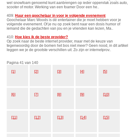
wel snowfoam genoemd kunt aanbrengen op ieder oppervlak zoals auto,
scooter of motor. Werking van een foamer Door een he..
409:
Huur een goochelaar in voor je volgende evenement
Goochelaar Marc Woods is dé entertainer die je moet hebben voor je
volgende evenement. Of je nu op zoek bent naar een dosis humor of
iemand die de gedachten van jou en je vrienden kan lezen, Ma..
410:
Hoe kies ik de beste provider?
Op zoek naar de beste internet provider, maar met de keuze van
tegenwoordig door de bomen het bos niet meer? Geen nood, in dit artikel
leggen we je de grootste verschillen uit. Zo zijn er internetprov..
Pagina 41 van 140
[1]
[2]
[3]
[4]
[5]
[6]
[7]
[8]
[9]
[10]
[11]
[12]
[13]
[14]
[15]