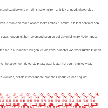
and staat bekend om zijn smalle huizen, artistiek erfgoed, uitgebreide
 van je mooie sieraden of accessoires afhalen, omdat je te laat bent met een
an statushouders uit hun isolement halen en betrekken bij onze Nederlandse
ten die je huis binnen vliegen, en die zeker s’nachts voor veel irritatie kunnen
 over het algemeen de eerste plaats waar je aan het begin van jouw dag
n vrouwen, net als in veel andere branches waarin er toch nog wat
16]
[17]
[18]
[19]
[20]
[21]
[22]
[23]
[24]
[25]
[26]
[27]
[28]
[29]
[30]
[44]
[45]
[46]
[47]
[48]
[49]
[50]
[51]
[52]
[53]
[54]
[55]
[56]
[57]
[71]
[72]
[73]
[74]
[75]
[76]
[77]
[78]
[79]
[80]
[81]
[82]
[83]
[84]
[98]
[99]
[100]
[101]
[102]
[103]
[104]
[105]
[106]
[107]
[108]
[109]
[121]
[122]
[123]
[124]
[125]
[126]
[127]
[128]
[129]
[130]
[131]