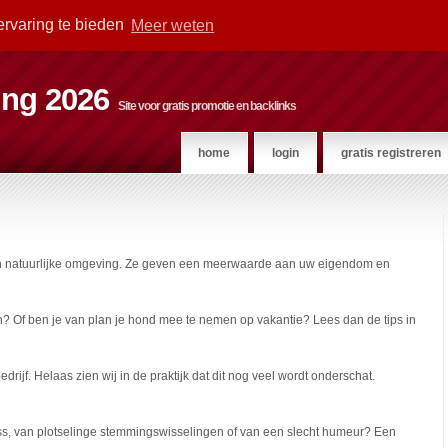
ervaring te bieden
Meer weten
ting 2026
Site voor gratis promotie en backlinks
home
login
gratis registreren
e en natuurlijke omgeving. Ze geven een meerwaarde aan uw eigendom en
n? Of ben je van plan je hond mee te nemen op vakantie? Lees dan de tips in
ijf. Helaas zien wij in de praktijk dat dit nog veel wordt onderschat.
tress, van plotselinge stemmingswisselingen of van een slecht humeur? Een