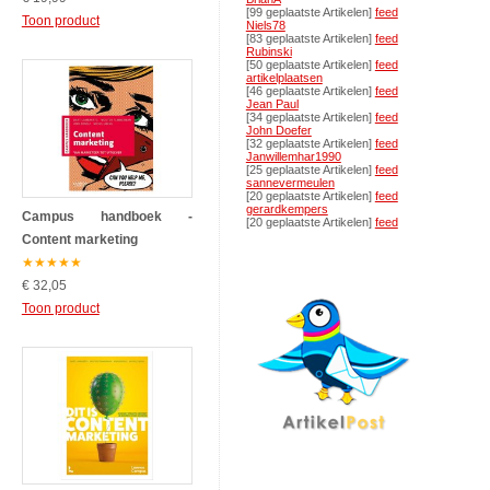
[99 geplaatste Artikelen]
feed
Toon product
Niels78
[83 geplaatste Artikelen]
feed
Rubinski
[50 geplaatste Artikelen]
feed
artikelplaatsen
[46 geplaatste Artikelen]
feed
Jean Paul
[34 geplaatste Artikelen]
feed
John Doefer
[32 geplaatste Artikelen]
feed
Janwillemhar1990
[25 geplaatste Artikelen]
feed
sannevermeulen
[20 geplaatste Artikelen]
feed
gerardkempers
Campus handboek -
[20 geplaatste Artikelen]
feed
Content marketing
★
★
★
★
★
€ 32,05
Toon product