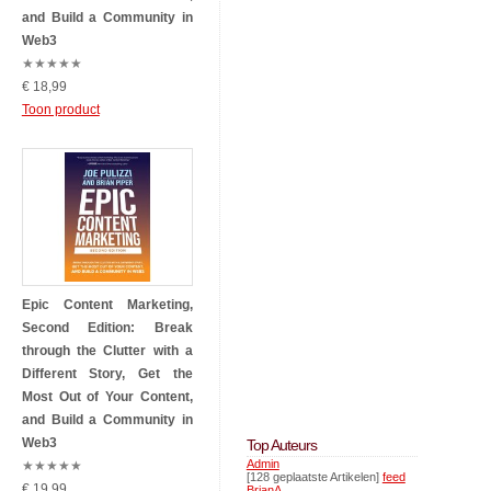
and Build a Community in
Web3
★
★
★
★
★
€ 18,99
Toon product
Epic Content Marketing,
Second Edition: Break
through the Clutter with a
Different Story, Get the
Most Out of Your Content,
and Build a Community in
Web3
Top Auteurs
Admin
★
★
★
★
★
[128 geplaatste Artikelen]
feed
€ 19,99
BrianA