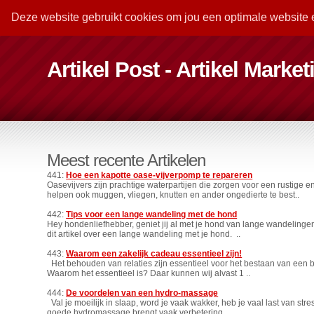
Deze website gebruikt cookies om jou een optimale website 
Artikel Post - Artikel Marke
Meest recente Artikelen
441:
Hoe een kapotte oase-vijverpomp te repareren
Oasevijvers zijn prachtige waterpartijen die zorgen voor een rustig
helpen ook muggen, vliegen, knutten en ander ongedierte te best..
442:
Tips voor een lange wandeling met de hond
Hey hondenliefhebber, geniet jij al met je hond van lange wandelinge
dit artikel over een lange wandeling met je hond. ..
443:
Waarom een zakelijk cadeau essentieel zijn!
Het behouden van relaties zijn essentieel voor het bestaan van een bedr
Waarom het essentieel is? Daar kunnen wij alvast 1 ..
444:
De voordelen van een hydro-massage
Val je moeilijk in slaap, word je vaak wakker, heb je vaal last van s
goede hydromassage brengt vaak verbetering. ..