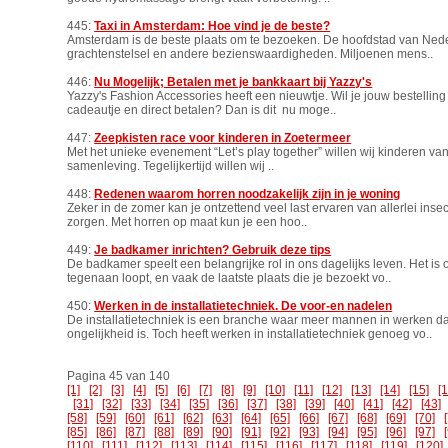
445:
Taxi in Amsterdam: Hoe vind je de beste?
Amsterdam is de beste plaats om te bezoeken. De hoofdstad van Nederl
grachtenstelsel en andere bezienswaardigheden. Miljoenen mens..
446:
Nu Mogelijk; Betalen met je bankkaart bij Yazzy's
Yazzy's Fashion Accessories heeft een nieuwtje. Wil je jouw bestelling
cadeautje en direct betalen? Dan is dit nu moge..
447:
Zeepkisten race voor kinderen in Zoetermeer
Met het unieke evenement “Let’s play together” willen wij kinderen v
samenleving. Tegelijkertijd willen wij ..
448:
Redenen waarom horren noodzakelijk zijn in je woning
Zeker in de zomer kan je ontzettend veel last ervaren van allerlei insec
zorgen. Met horren op maat kun je een hoo..
449:
Je badkamer inrichten? Gebruik deze tips
De badkamer speelt een belangrijke rol in ons dagelijks leven. Het is
tegenaan loopt, en vaak de laatste plaats die je bezoekt vo..
450:
Werken in de installatietechniek. De voor-en nadelen
De installatietechniek is een branche waar meer mannen in werken da
ongelijkheid is. Toch heeft werken in installatietechniek genoeg vo..
Pagina 45 van 140
[1]
[2]
[3]
[4]
[5]
[6]
[7]
[8]
[9]
[10]
[11]
[12]
[13]
[14]
[15]
[
[31]
[32]
[33]
[34]
[35]
[36]
[37]
[38]
[39]
[40]
[41]
[42]
[43]
[58]
[59]
[60]
[61]
[62]
[63]
[64]
[65]
[66]
[67]
[68]
[69]
[70]
[85]
[86]
[87]
[88]
[89]
[90]
[91]
[92]
[93]
[94]
[95]
[96]
[97]
[110]
[111]
[112]
[113]
[114]
[115]
[116]
[117]
[118]
[119]
[120]