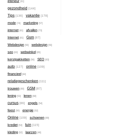
interieur
[61]
gezondheid
[144]
Tips
vakantie
[136]
[178]
mode
marketing
[74]
[57]
internet
afvallen
[81]
[73]
Gsm
Internet
[87]
[81]
Webdesign
webdesign
[56]
[56]
seo
webwinkel
[63]
[65]
kerstpakketten
SEO
[56]
[63]
auto
online
[127]
[109]
financieel
[84]
relatiegeschenken
[111]
GSM
trouwen
[87]
[60]
lening
lenen
[53]
[68]
cursus
engels
[86]
[54]
feest
energie
[50]
[52]
Online
schoenen
[109]
[69]
tuin
krediet
[115]
[53]
kleding
laarzen
[52]
[46]