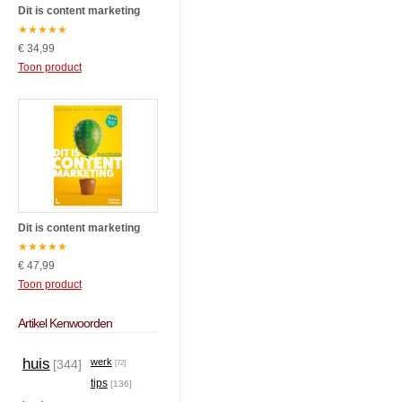
Dit is content marketing
★
★
★
★
★
€ 34,99
Toon product
Dit is content marketing
★
★
★
★
★
€ 47,99
Toon product
Artikel Kenwoorden
huis
werk
[344]
[72]
tips
[136]