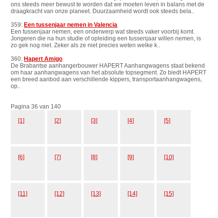
ons steeds meer bewust te worden dat we moeten leven in balans met de
draagkracht van onze planeet. Duurzaamheid wordt ook steeds bela..
359:
Een tussenjaar nemen in Valencia
Een tussenjaar nemen, een onderwerp wat steeds vaker voorbij komt.
Jongeren die na hun studie of opleiding een tussenjaar willen nemen, is
zo gek nog niet. Zeker als ze niet precies weten welke k..
360:
Hapert Amigo
De Brabantse aanhangerbouwer HAPERT Aanhangwagens staat bekend
om haar aanhangwagens van het absolute topsegment. Zo biedt HAPERT
een breed aanbod aan verschillende kippers, transportaanhangwagens,
op..
Pagina 36 van 140
[1]
[2]
[3]
[4]
[5]
[6]
[7]
[8]
[9]
[10]
[11]
[12]
[13]
[14]
[15]