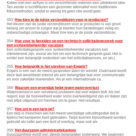
Koken met een airfryer is om verschillende redenen een uitstekend idee.
Ten eerste is luchtfrituren een gezonder alternatief voor traditionele
frituurmethoden, omdat er weinig tot geen olie wordt gebr..
353:
Hoe kies je de juiste verzenddozen voor je producten?
Het kiezen van de juiste verzenddozen voor je producten is van groot
belang om ervoor te zorgen dat je klanten hun bestellingen veilig en
onbeschadigd ontvangen. Maar hoe kies je de juiste verzenddoze..
354:
Hoe voor te bereiden op een technisch sollicitatiegesprek voor
een systeembeheerder vacature
Een sollicitatiegesprek voor systeembeheerder vacatures kan
intimiderend zijn, vooral als het om een technisch gesprek gaat. Het is
echter een belangrijk onderdeel van het sollicitatieproces, en als j..
355:
Hoe belangrijk is het spreken van Engels?
Engels is een van de meest gesproken talen ter wereld. Daarnaast wordt
deze taal wereldwijd erkend als een belangrijke taal voor communicatie
en voor zakelijke doeleinden. Als je een internationale ca..
356:
Waarom een groendak helpt tegen wateroverlast
Wateroverlast is een vervelend probleem dat veel wijken treft. Als het
regent, kan de hoeveelheid water soms overweldigend zijn en daken zijn
niet altijd uitgerust om hiermee om te gaan. Het resultaat..
357:
Hoe zet je een tarp op?
Een tarp is misschien wel het meest veelzijdige uitrustingsstuk dat je
tijdens het kamperen kunt gebruiken. Tarps kunnen bijvoorbeeld worden
gebruikt als luifel aan een tent of voertuig, maar ook als ..
358:
Het duurzame administratiekantoor
Duurzaamheid wordt een steeds belangrijker onderwerp. We beginnen