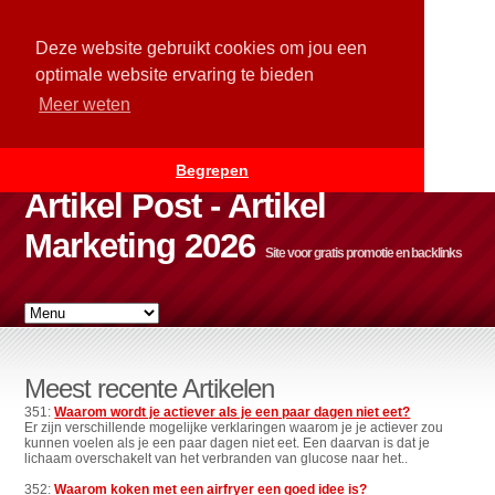
Deze website gebruikt cookies om jou een
optimale website ervaring te bieden
Meer weten
Begrepen
Artikel Post - Artikel
Marketing 2026
Site voor gratis promotie en backlinks
Meest recente Artikelen
351:
Waarom wordt je actiever als je een paar dagen niet eet?
Er zijn verschillende mogelijke verklaringen waarom je je actiever zou
kunnen voelen als je een paar dagen niet eet. Een daarvan is dat je
lichaam overschakelt van het verbranden van glucose naar het..
352:
Waarom koken met een airfryer een goed idee is?